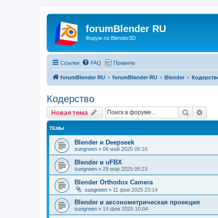
forumBlender RU
Форум по Blender3D
Ссылки
FAQ
Правила
forumBlender RU
forumBlender RU
Blender
Кодерств
Кодерство
Поиск
Рас
Новая тема
ТЕМЫ
Blender и Deepseek
sungreen
»
06 май 2025 06:16
Blender и uFBX
sungreen
»
29 мар 2025 05:23
Blender Orthodox Camera
sungreen
»
11 фев 2025 23:14
Blender и аксонометрическая проекция
sungreen
»
14 фев 2025 10:04