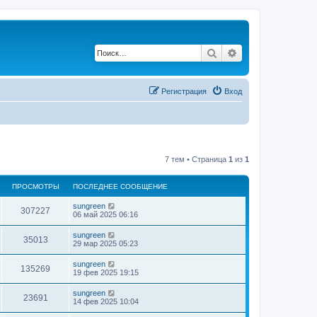
Поиск
Расширенный по
Регистрация
Вход
7 тем • Страница
1
из
1
ПРОСМОТРЫ
ПОСЛЕДНЕЕ СООБЩЕНИЕ
sungreen
307227
06 май 2025 06:16
sungreen
35013
29 мар 2025 05:23
sungreen
135269
19 фев 2025 19:15
sungreen
23691
14 фев 2025 10:04