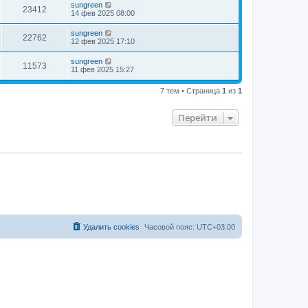
sungreen
23412
14 фев 2025 08:00
sungreen
22762
12 фев 2025 17:10
sungreen
11573
11 фев 2025 15:27
7 тем • Страница
1
из
1
Перейти
Удалить cookies
Часовой пояс:
UTC+03:00