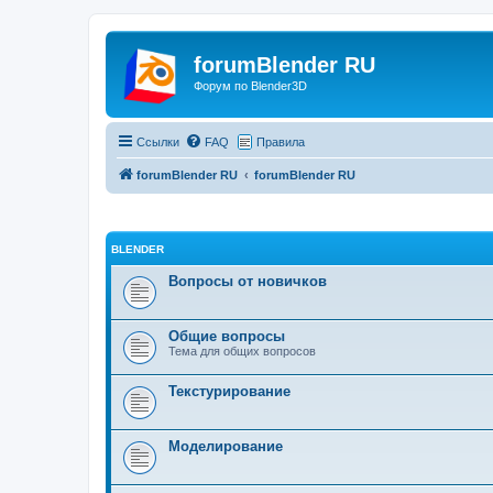
forumBlender RU
Форум по Blender3D
Ссылки
FAQ
Правила
forumBlender RU
forumBlender RU
BLENDER
Вопросы от новичков
Общие вопросы
Тема для общих вопросов
Текстурирование
Моделирование