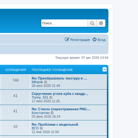
Поиск
Расширенный по
Регистрация
Вход
Текущее время: 07 авг 2026 14:54
СООБЩЕНИЯ
ПОСЛЕДНЕЕ СООБЩЕНИЕ
Re: Преобразовать текстуру в …
746
П
Mihanik
е
26 июл 2026 21:49
р
е
Скругление углов куба с квадр…
41
й
П
Tonny_551
т
е
17 июн 2026 11:26
и
р
к
е
Re: Стекло (переотражение PNG…
41
п
й
П
Константин
о
т
е
03 фев 2026 16:24
с
и
р
л
к
е
Re: Проблема с моделькой
е
10
п
й
П
BCD
д
о
т
е
11 янв 2026 11:58
н
с
и
р
е
л