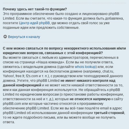
Почему здесь нет такой-то функции?
Это программное обеспечение было создано и лицензировано phpBB
Limited. Если вы считаете, что какая-то функция должна быть добавлена,
посетите
Центр идей phpBB
, где можно отдать свой голос за уже
поданные идеи или предложить собственные.
Вернуться к началу
С кем можно связаться по вопросу некорректного использования и/или
юридических вопросов, связанных с этой конференцией?
Вы можете связаться с любым из администраторов, перечисленных в
списке на странице «Наша команда». Если вы не получили ответа,
свяжитесь с владельцем домена (сделайте
whois lookup
) или, если
конференция находится на бесплатном домене (например, chat.ru,
Yahoo!, free.fr, f2s.com и т. п.), с руководством или техподдержкой данного
домена. Учтите, что phpBB Limited
не имеет никакого контроля над
данной конференцией
и не может нести никакой ответственности за то,
кем и как данная конференция используется. Не обращайтесь к phpBB
Limited по юридическим вопросам (о приостановке работы конференции,
ответственности за неё и т. д.), которые
не относятся напрямую
к сайту
phpBB.com или которые частично относятся к программному
обеспечению phpBB Limited. Если же вы всё-таки пошлёте email в адрес
phpBB Limited об использовании данной конференции
третьей стороной
,
то не ждите подробного письма, или вы можете вообще не получить
ответа.