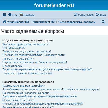
forumBlender RU
FAQ
Правила
Регистрация
Вход
П
forumBlender RU
forumBlender RU
Часто задаваемые вопросы
о
Часто задаваемые вопросы
и
с
Вход на конференцию и регистрация
Зачем мне нужно регистрироваться?
к
Что такое COPPA?
Почему я не могу зарегистрироваться?
Я только что зарегистрировался, но не могу войти!
Почему я не могу войти?
Я давно зарегистрирован, но больше не могу войти!
Я забыл пароль!
Почему мне периодически приходится повторять ввод имени и пароля?
Что делает функция «Удалить cookies»?
Параметры и настройки пользователя
Как мне изменить мои настройки?
Как избежать появления моего имени в списке «Кто сейчас на конференции»?
На конференции неправильное время!
Я изменил часовой пояс, но время всё равно неправильное!
Моего языка нет в списке!
Что означают изображения рядом с моим именем пользователя?
Как мне включить отображение аватары?