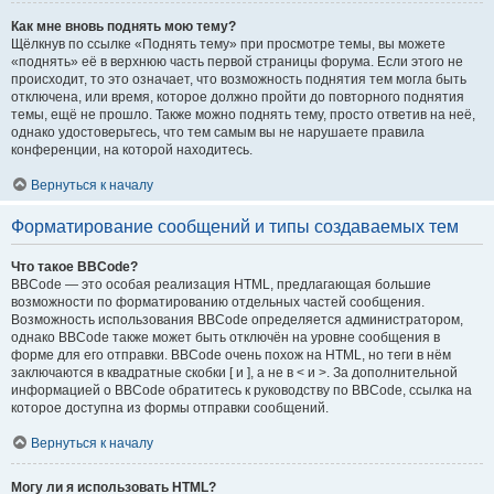
Как мне вновь поднять мою тему?
Щёлкнув по ссылке «Поднять тему» при просмотре темы, вы можете
«поднять» её в верхнюю часть первой страницы форума. Если этого не
происходит, то это означает, что возможность поднятия тем могла быть
отключена, или время, которое должно пройти до повторного поднятия
темы, ещё не прошло. Также можно поднять тему, просто ответив на неё,
однако удостоверьтесь, что тем самым вы не нарушаете правила
конференции, на которой находитесь.
Вернуться к началу
Форматирование сообщений и типы создаваемых тем
Что такое BBCode?
BBCode — это особая реализация HTML, предлагающая большие
возможности по форматированию отдельных частей сообщения.
Возможность использования BBCode определяется администратором,
однако BBCode также может быть отключён на уровне сообщения в
форме для его отправки. BBCode очень похож на HTML, но теги в нём
заключаются в квадратные скобки [ и ], а не в < и >. За дополнительной
информацией о BBCode обратитесь к руководству по BBCode, ссылка на
которое доступна из формы отправки сообщений.
Вернуться к началу
Могу ли я использовать HTML?