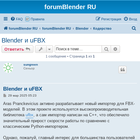
forumBlender RU
FAQ
Правила
Регистрация
Вход
П
forumBlender RU
forumBlender RU
Blender
Кодерство
о
Blender и uFBX
и
Поиск
Расширен
Ответить
с
1 сообщение • Страница
1
из
1
к
sungreen
Сеньор
Blender и uFBX
С
29 мар 2025 05:23
о
о
Aras Pranckevicius активно разрабатывает новый импортер для FBX-
б
моделей. В этом проекте используется высокопроизводительная
щ
е
библиотека
ufbx
, а сам импортер написан на C++, что обеспечило
н
значительный прирост скорости работы по сравнению с
и
е
классическим Python-импортером.
Однако, пожалуй, главный интерес для большинства пользователей