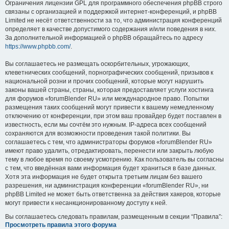
Ограничения лицензии GPL для программного обеспечения phpBB строго
связаны с организацией и поддержкой интернет-конференций, и phpBB
Limited не несёт ответственности за то, что администрация конференций
определяет в качестве допустимого содержания и/или поведения в них.
За дополнительной информацией о phpBB обращайтесь по адресу
https://www.phpbb.com/
.
Вы соглашаетесь не размещать оскорбительных, угрожающих,
клеветнических сообщений, порнографических сообщений, призывов к
национальной розни и прочих сообщений, которые могут нарушить
законы вашей страны, страны, которая предоставляет услуги хостинга
для форумов «forumBlender RU» или международное право. Попытки
размещения таких сообщений могут привести к вашему немедленному
отключению от конференции, при этом ваш провайдер будет поставлен в
известность, если мы сочтём это нужным. IP-адреса всех сообщений
сохраняются для возможности проведения такой политики. Вы
соглашаетесь с тем, что администраторы форумов «forumBlender RU»
имеют право удалить, отредактировать, перенести или закрыть любую
тему в любое время по своему усмотрению. Как пользователь вы согласны
с тем, что введённая вами информация будет храниться в базе данных.
Хотя эта информация не будет открыта третьим лицам без вашего
разрешения, ни администрация конференции «forumBlender RU», ни
phpBB Limited не может быть ответственна за действия хакеров, которые
могут привести к несанкционированному доступу к ней.
Вы соглашаетесь следовать правилам, размещенным в секции “Правила”:
Просмотреть правила этого форума