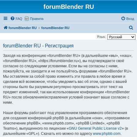
forumBlender RU
FAQ
Правила
Вход
П
forumBlender RU
forumBlender RU
о
Язык:
и
forumBlender RU - Регистрация
с
Заходя на конференцию «forumBlender RU» (в дальнейшем «мы», «наш»,
к
«forumBlender RU», «https://forumblender.ru»), вы подтверждаете своё
согласие со следующими условиями. Если вы не согласны с ними,
пожалуйста, не заходите и не пользуйтесь форумами «forumBlender RU».
Мы оставляем за собой право изменять эти правила в любое время и
сделаем всё возможное, чтобы уведомить вас об этом, однако с вашей
стороны было бы разумным регулярно просматривать этот текст на
предмет изменений, так как использование конференции «forumBlender
RU» после обновления/исправления условий означает ваше согласие с
ними.
Наши форумы работают под управлением программного обеспечения
для создания конференций phpBB (в дальнейшем «они», «программное
обеспечение phpBB», «www.phpbb.com», «phpBB Limited», «phpBB
Teams»), выпущенного по лицензии «
GNU General Public License v2
» (в
дальнейшем «GPL»). Скачать его можно по адресу
www.phpbb.com
.