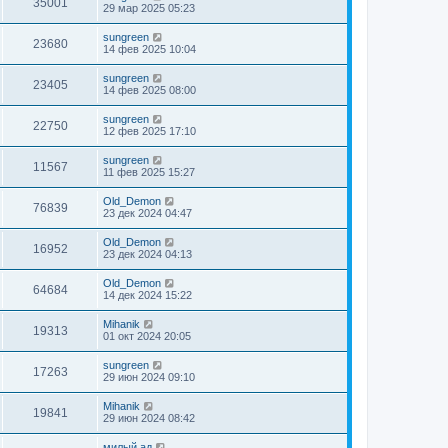
35001
29 мар 2025 05:23
sungreen
23680
14 фев 2025 10:04
sungreen
23405
14 фев 2025 08:00
sungreen
22750
12 фев 2025 17:10
sungreen
11567
11 фев 2025 15:27
Old_Demon
76839
23 дек 2024 04:47
Old_Demon
16952
23 дек 2024 04:13
Old_Demon
64684
14 дек 2024 15:22
Mihanik
19313
01 окт 2024 20:05
sungreen
17263
29 июн 2024 09:10
Mihanik
19841
29 июн 2024 08:42
милый ад