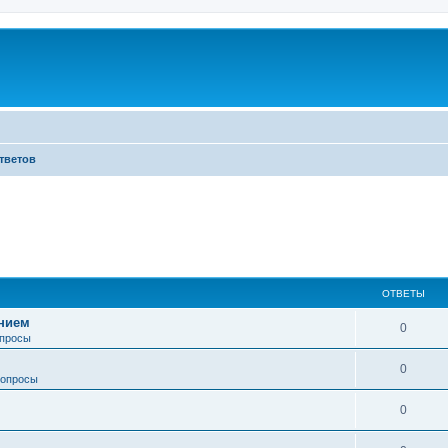
тветов
ОТВЕТЫ
анием
0
просы
0
опросы
0