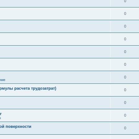
0
0
0
0
0
0
0
ние
рмулы расчета трудозатрат)
0
0
r
0
ы
ой поверхности
0