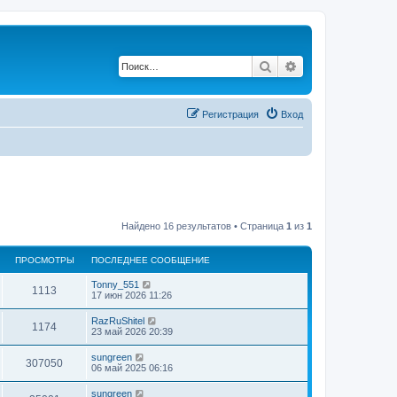
Поиск
Расширенный по
Регистрация
Вход
Найдено 16 результатов • Страница
1
из
1
ПРОСМОТРЫ
ПОСЛЕДНЕЕ СООБЩЕНИЕ
Tonny_551
1113
17 июн 2026 11:26
RazRuShitel
1174
23 май 2026 20:39
sungreen
307050
06 май 2025 06:16
sungreen