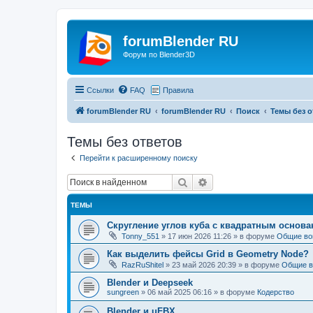
forumBlender RU
Форум по Blender3D
Ссылки
FAQ
Правила
forumBlender RU
forumBlender RU
Поиск
Темы без о
Темы без ответов
Перейти к расширенному поиску
Поиск
Расширенный поиск
ТЕМЫ
Скругление углов куба с квадратным основ
Tonny_551
»
17 июн 2026 11:26
» в форуме
Общие во
Как выделить фейсы Grid в Geometry Node?
RazRuShitel
»
23 май 2026 20:39
» в форуме
Общие в
Blender и Deepseek
sungreen
»
06 май 2025 06:16
» в форуме
Кодерство
Blender и uFBX