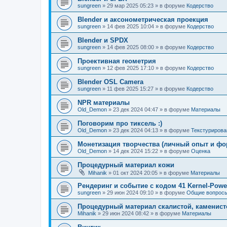
sungreen
»
29 мар 2025 05:23
» в форуме
Кодерство
Blender и аксонометрическая проекция
sungreen
»
14 фев 2025 10:04
» в форуме
Кодерство
Blender и SPDX
sungreen
»
14 фев 2025 08:00
» в форуме
Кодерство
Проективная геометрия
sungreen
»
12 фев 2025 17:10
» в форуме
Кодерство
Blender OSL Camera
sungreen
»
11 фев 2025 15:27
» в форуме
Кодерство
NPR материалы
Old_Demon
»
23 дек 2024 04:47
» в форуме
Материалы
Поговорим про тиксель :)
Old_Demon
»
23 дек 2024 04:13
» в форуме
Текстурирова
Монетизация творчества (личный опыт и фо
Old_Demon
»
14 дек 2024 15:22
» в форуме
Оценка
Процедурный материал кожи
Mihanik
»
01 окт 2024 20:05
» в форуме
Материалы
Рендеринг и событие с кодом 41 Kernel-Powe
sungreen
»
29 июн 2024 09:10
» в форуме
Общие вопрос
Процедурный материал скалистой, каменист
Mihanik
»
29 июн 2024 08:42
» в форуме
Материалы