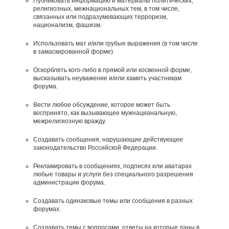
Публиковать информацию и материалы политических,
религиозных, межнациональных тем, в том числе,
связанных или подразумевающих терроризм,
национализм, фашизм.
Использовать мат и/или грубые выражения (в том числе
в замаскированной форме).
Оскорблять кого-либо в прямой или косвенной форме,
высказывать неуважение и/или хамить участникам
форума.
Вести любое обсуждение, которое может быть
воспринято, как вызывающее мужнацианальную,
межрелигиозную вражду.
Создавать сообщения, наpyшающие действyющее
законодательство Российской Федерации.
Рекламировать в сообщениях, подписях или аватарах
любые товары и услуги без специального разрешения
администрации форума.
Создавать одинаковые темы или сообщения в разных
форумах.
Создавать темы с вопросами, ответы на которые даны в