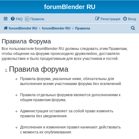
forumBlender RU
FAQ
Правила
Регистрация
Вход
П
forumBlender RU
forumBlender RU
Правила
о
Правила Форума
и
Все пользователи forumBlender RU должны следовать этим Правилам,
с
чтобы общение на форуме происходило дружелюбно, доставляло
к
удовольствие и было продуктивным для всех участников и гостей.
Правила форума
Правила форума, указанные ниже, обязательны для
выполнения всеми участниками форума без исключений.
Правила отдельных форумов являются дополнениями к
общим правилам форума.
Администрация оставляет за собой право изменять
правила без уведомления.
Дополнения и изменения правил начинают действовать
с момента их опубликования.