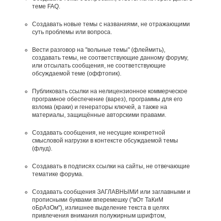
теме FAQ.
Создавать новые темы с названиями, не отражающими
суть проблемы или вопроса.
Вести разговор на "вольные темы" (флеймить),
создавать темы, не соответствующие данному форуму,
или отсылать сообщения, не соответствующие
обсуждаемой теме (оффтопик).
Публиковать ссылки на нелицензионное коммерческое
програмное обеспечение (варез), программы для его
взлома (краки) и генераторы ключей, а также на
материалы, защищённые авторскими правами.
Создавать сообщения, не несущие конкретной
смысловой нагрузки в контексте обсуждаемой темы
(флуд).
Создавать в подписях ссылки на сайты, не отвечающие
тематике форума.
Cоздавать сообщения ЗАГЛАВНЫМИ или заглавными и
прописными буквами вперемешку ("вОт ТаКиМ
оБрАзОм"), излишнее выделение текста в целях
привлечения внимания полужирным шрифтом,