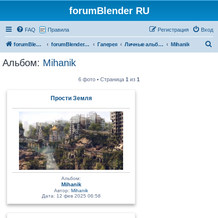
forumBlender RU
FAQ
Правила
Регистрация
Вход
П
forumBlender RU
forumBlender RU
Галерея
Личные альбомы
Mihanik
о
Альбом:
Mihanik
и
с
6 фото • Страница
1
из
1
к
Прости Земля
Альбом:
Mihanik
Автор:
Mihanik
Дата: 12 фев 2025 06:58