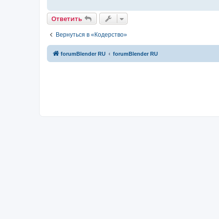
Ответить
Вернуться в «Кодерство»
forumBlender RU
forumBlender RU