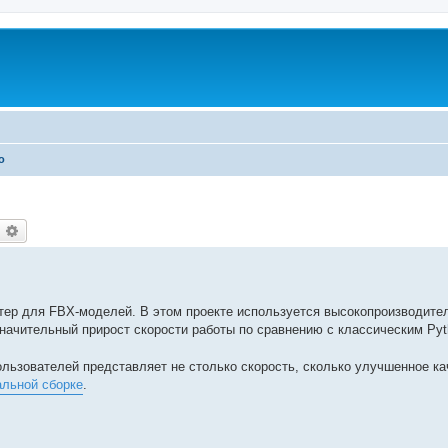
о
оиск
Расширенный поиск
ртер для FBX-моделей. В этом проекте используется высокопроизводите
 значительный прирост скорости работы по сравнению с классическим Py
льзователей представляет не столько скорость, сколько улучшенное ка
альной сборке
.