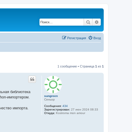
Поиск
Расширенный по
Регистрация
Вход
1 сообщение • Страница
1
из
1
льная библиотека
sungreen
thon-импортером.
Сеньор
Сообщения:
434
чество импорта.
Зарегистрирован:
27 июн 2024 08:33
Откуда:
Kostroma mon amour