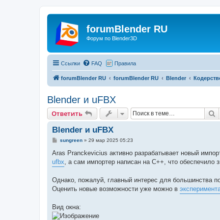
forumBlender RU
Форум по Blender3D
Ссылки
FAQ
Правила
forumBlender RU
forumBlender RU
Blender
Кодерств
Blender и uFBX
П
Ответить
Blender и uFBX
С
sungreen
»
29 мар 2025 05:23
о
о
Aras Pranckevicius активно разрабатывает новый импо
б
ufbx
, а сам импортер написан на C++, что обеспечило
щ
е
н
Однако, пожалуй, главный интерес для большинства по
и
е
Оценить новые возможности уже можно в
эксперимент
Вид окна: