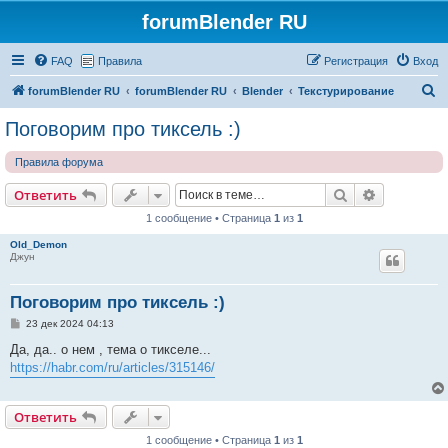
forumBlender RU
FAQ
Правила
Регистрация
Вход
П
forumBlender RU
forumBlender RU
Blender
Текстурирование
о
Поговорим про тиксель :)
и
Правила форума
с
к
Поиск
Расширен
Ответить
1 сообщение • Страница
1
из
1
Old_Demon
Джун
Поговорим про тиксель :)
С
23 дек 2024 04:13
о
о
Да, да.. о нем , тема о тикселе...
б
https://habr.com/ru/articles/315146/
щ
е
н
и
Ответить
е
1 сообщение • Страница
1
из
1