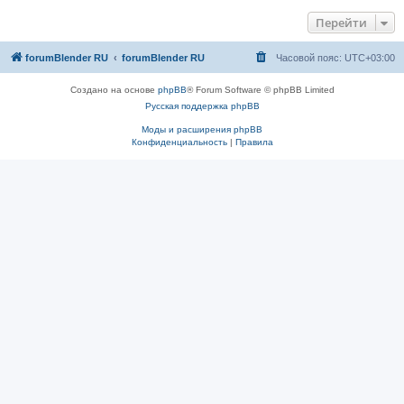
Перейти
forumBlender RU
forumBlender RU
Часовой пояс:
UTC+03:00
Создано на основе
phpBB
® Forum Software © phpBB Limited
Русская поддержка phpBB
Моды и расширения phpBB
Конфиденциальность
|
Правила