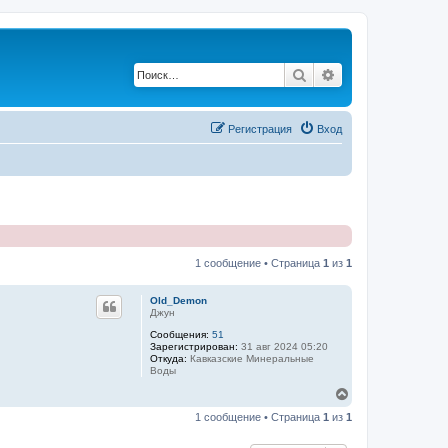
Поиск
Расширенный по
Регистрация
Вход
1 сообщение • Страница
1
из
1
Old_Demon
Джун
Сообщения:
51
Зарегистрирован:
31 авг 2024 05:20
Откуда:
Кавказские Минеральные
Воды
В
е
1 сообщение • Страница
1
из
1
р
н