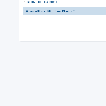
Вернуться в «Оценка»
forumBlender RU
forumBlender RU