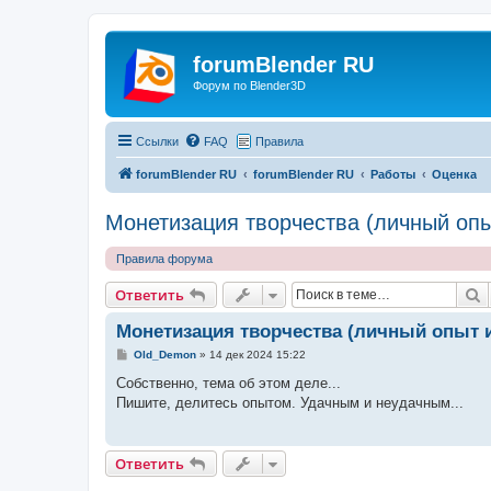
forumBlender RU
Форум по Blender3D
Ссылки
FAQ
Правила
forumBlender RU
forumBlender RU
Работы
Оценка
Монетизация творчества (личный опы
Правила форума
П
Ответить
Монетизация творчества (личный опыт 
С
Old_Demon
»
14 дек 2024 15:22
о
о
Собственно, тема об этом деле...
б
Пишите, делитесь опытом. Удачным и неудачным...
щ
е
н
и
е
Ответить