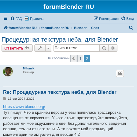
forumBlender RU
FAQ
Правила
Регистрация
Вход
П
forumBlender RU
forumBlender RU
Blender
Свет
о
Процедурная текстура неба, для Blender
и
Поиск
Расширен
Ответить
с
к
1
2
Пред.
16 сообщений
Mihanik
Сеньор
Re: Процедурная текстура неба, для Blender
С
15 окт 2024 23:25
о
о
https://www.blender.org/
б
Тут пишут. Что в крайней версии у евы появилась трассировка
щ
е
освещения от окружения. У кого стоит, протестируйте пожалуйста,
н
работает ли мое окружение в еве, без дополнительного введения
и
е
солнца, есь ли от него тени. А то похоже мой предыдущий
комментарий не актуален для версии 4.2