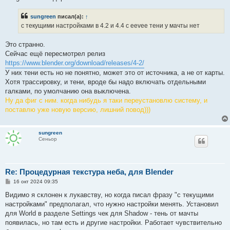
б
щ
е
sungreen
писал(а):
↑
н
с текущими настройками в 4.2 и 4.4 с eevee тени у мачты нет
и
е
Это странно.
Сейчас ещё пересмотрел релиз
https://www.blender.org/download/releases/4-2/
У них тени есть но не понятно, может это от источника, а не от карты.
Хотя трассировку, и тени, вроде бы надо включать отдельными
галками, по умолчанию она выключена.
Ну да фиг с ним. когда нибудь я таки переустановлю систему, и
поставлю уже новую версию, лишний повод)))
sungreen
Сеньор
Re: Процедурная текстура неба, для Blender
С
16 окт 2024 09:35
о
о
Видимо я склонен к лукавству, но когда писал фразу "с текущими
б
настройками" предполагал, что нужно настройки менять. Установил
щ
е
для World в разделе Settings чек для Shadow - тень от мачты
н
появилась, но там есть и другие настройки. Работает чувствительно
и