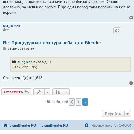
появились, в целом стало значительно ближе к циклам. Очень
щ
е
достойно, за меньшее время. Ещё один повод таки перейти на новые
н
версии.
и
е
Old_Demon
Джун
Re: Процедурная текстура неба, для Blender
С
23 дек 2024 01:29
о
о
б
sungreen
писал(а):
↑
щ
е
Весь Мир = f(x)
н
и
е
Согласен. f(x) = 1,618
Ответить
1
2
Пред.
16 сообщений
Перейти
forumBlender RU
forumBlender RU
Часовой пояс:
UTC+03:00