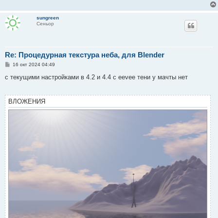
sungreen
Сеньор
Re: Процедурная текстура неба, для Blender
С
16 окт 2024 04:49
о
о
с текущими настройками в 4.2 и 4.4 с eevee тени у мачты нет
б
щ
е
н
ВЛОЖЕНИЯ
и
е