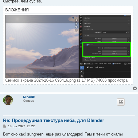
е
быстрее, чем cycles.
ВЛОЖЕНИЯ
Снимок экрана 2024-10-16 093416.png (1.17 МБ) 74683 просмотра
Mihanik
Сеньор
Re: Процедурная текстура неба, для Blender
С
16 окт 2024 12:22
о
о
Вот оно как! sungreen, ещё раз благодарю! Там и тени от скалы
б