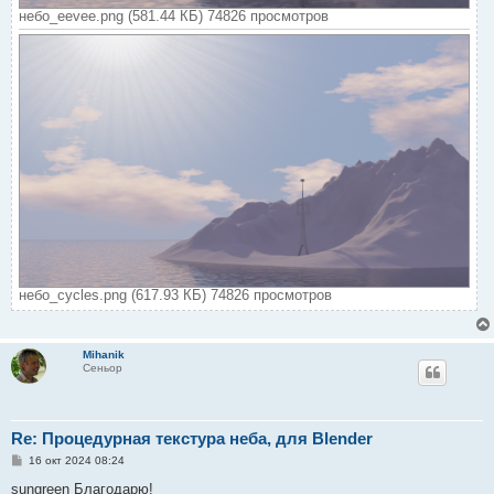
небо_eevee.png (581.44 КБ) 74826 просмотров
небо_cycles.png (617.93 КБ) 74826 просмотров
Mihanik
Сеньор
Re: Процедурная текстура неба, для Blender
С
16 окт 2024 08:24
о
о
sungreen Благодарю!