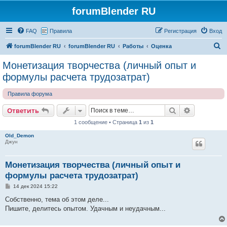
forumBlender RU
FAQ
Правила
Регистрация
Вход
П
forumBlender RU
forumBlender RU
Работы
Оценка
о
Монетизация творчества (личный опыт и
и
формулы расчета трудозатрат)
с
Правила форума
к
Поиск
Расширен
Ответить
1 сообщение • Страница
1
из
1
Old_Demon
Джун
Монетизация творчества (личный опыт и
формулы расчета трудозатрат)
С
14 дек 2024 15:22
о
о
Собственно, тема об этом деле...
б
Пишите, делитесь опытом. Удачным и неудачным...
щ
е
н