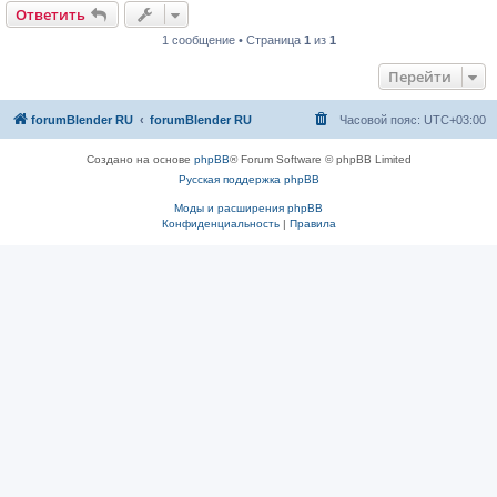
и
Ответить
е
1 сообщение • Страница
1
из
1
Перейти
forumBlender RU
forumBlender RU
Часовой пояс:
UTC+03:00
Создано на основе
phpBB
® Forum Software © phpBB Limited
Русская поддержка phpBB
Моды и расширения phpBB
Конфиденциальность
|
Правила