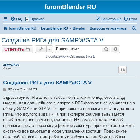
forumBlender RU
FAQ
Правила
Регистрация
Вход
П
forumBlender RU
forumBlender RU
Blender
Вопросы от новичков
о
Создание РИГа для SAMP'a/GTA V
и
Поиск
Расширен
Ответить
с
2 сообщения • Страница
1
из
1
к
artvyalkov
Джун
Создание РИГа для SAMP'a/GTA V
С
02 июл 2026 14:23
о
о
Здравствуйте! Я давно пытаюсь понять как мне подготовить 3д
б
модель для дальнейшего экспорта в DFF формат и её добавления в
щ
е
сборку SAMP или GTA V. Но при попытке привязки что стандартного
н
РИГа, что другого вида РИГа при экспорте файлов вызывается
и
е
ошибка хотя все кости внутри меша. Не помогает даже способ
привязки просто через модификатор Арматура просто к костям хотя
системно все работает в моде управления костями. Подскажите,
пожалуйста, как с этим работать и избежать подобных проблем.