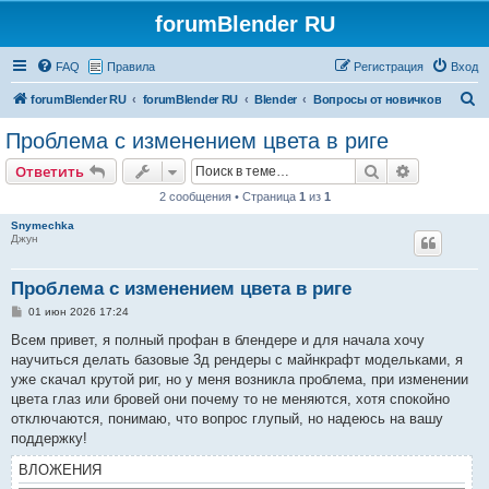
forumBlender RU
FAQ
Правила
Регистрация
Вход
П
forumBlender RU
forumBlender RU
Blender
Вопросы от новичков
о
Проблема с изменением цвета в риге
и
Поиск
Расширен
Ответить
с
2 сообщения • Страница
1
из
1
к
Snymechka
Джун
Проблема с изменением цвета в риге
С
01 июн 2026 17:24
о
о
Всем привет, я полный профан в блендере и для начала хочу
б
научиться делать базовые 3д рендеры с майнкрафт модельками, я
щ
е
уже скачал крутой риг, но у меня возникла проблема, при изменении
н
цвета глаз или бровей они почему то не меняются, хотя спокойно
и
е
отключаются, понимаю, что вопрос глупый, но надеюсь на вашу
поддержку!
ВЛОЖЕНИЯ