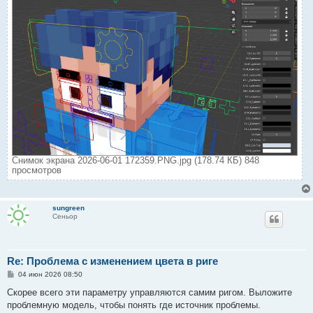
Снимок экрана 2026-06-01 172359.PNG.jpg (178.74 КБ) 848
просмотров
sungreen
Сеньор
Re: Проблема с изменением цвета в риге
С
04 июн 2026 08:50
о
о
Скорее всего эти параметру управляются самим ригом. Выложите
б
проблемную модель, чтобы понять где источник проблемы.
щ