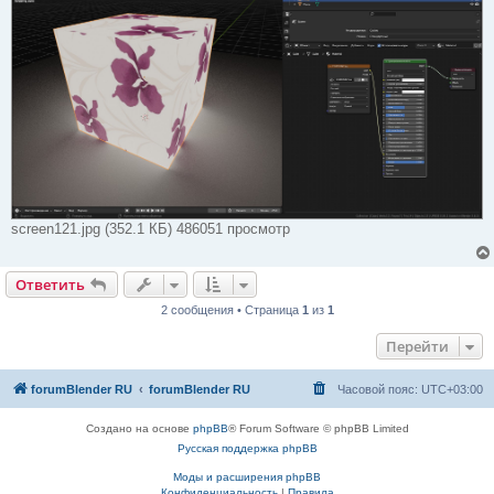
screen121.jpg (352.1 КБ) 486051 просмотр
Ответить
2 сообщения • Страница
1
из
1
Перейти
forumBlender RU
forumBlender RU
Часовой пояс:
UTC+03:00
Создано на основе
phpBB
® Forum Software © phpBB Limited
Русская поддержка phpBB
Моды и расширения phpBB
Конфиденциальность
|
Правила