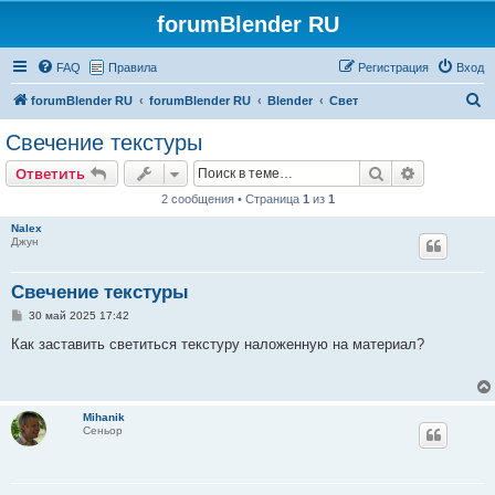
forumBlender RU
FAQ
Правила
Регистрация
Вход
П
forumBlender RU
forumBlender RU
Blender
Свет
о
Свечение текстуры
и
Поиск
Расширен
Ответить
с
2 сообщения • Страница
1
из
1
к
Nalex
Джун
Свечение текстуры
С
30 май 2025 17:42
о
о
Как заставить светиться текстуру наложенную на материал?
б
щ
е
н
и
Mihanik
е
Сеньор