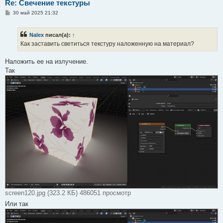
Re: Свечение текстуры
С
30 май 2025 21:32
о
о
б
Nalex
писал(а):
↑
щ
е
Как заставить светиться текстуру наложенную на материал?
н
и
е
Наложить ее на излучение.
Так
screen120.jpg (323.2 КБ) 486051 просмотр
Или так