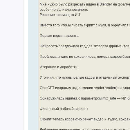
        # Пропускаем нулевые длительности

Мне нужно было разрезать видео в Blender на фрагме
        if duration <= 0:

особенно если клипов много.
            continue

Решение с помощью ИИ
        print(f"Processing segment {i+1}: fr
Вместо того чтобы писать скрипт с нуля, я обратился 
        # Видео экспорт

        if video_strips:

            video_output = os.path.join(outp
Первая версия скрипта
            scene.frame_start = start_frame

            scene.frame_end = end_frame - 1

Нейросеть предложила код для экспорта фрагментов 
            scene.render.filepath = video_ou
            scene.render.image_settings.file
            scene.render.ffmpeg.format = 'MP
Проблема: аудио не сохранялось, номера кадров был
            scene.render.ffmpeg.codec = vide
            bpy.ops.render.render(animation=
Итерации и доработки
            print(f"Exported video to {video
        # Аудио экспорт

Уточнил, что нужны целые кадры и отдельный экспорт
        if audio_strips:

            audio_output = os.path.join(outp
            scene.frame_start = start_frame

ChatGPT исправил код, заменив render.render() на sou
            scene.frame_end = end_frame - 1

            bpy.ops.sound.mixdown(

Обнаружилась ошибка с параметром mix_rate — ИИ б
                filepath=audio_output,

                container='WAV',

                codec='PCM',

Финальный рабочий вариант
                accuracy=512

            )

Скрипт теперь корректно режет видео и аудио, сохран
            print(f"Exported audio to {audio
    # Восстанавливаем оригинальные настройки
Добавлено логирование, восстановление исходных на