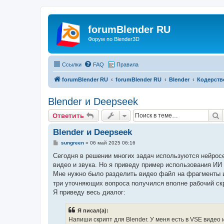
forumBlender RU
Форум по Blender3D
Ссылки
FAQ
Правила
forumBlender RU
forumBlender RU
Blender
Кодерств
Blender и Deepseek
П
Ответить
Blender и Deepseek
С
sungreen
»
06 май 2025 06:16
о
о
Сегодня в решении многих задач используются нейросе
б
видео и звука. Но я приведу пример использования ИИ 
щ
е
Мне нужно было разделить видео файл на фрагменты и
н
три уточняющих вопроса получился вполне рабочий скр
и
е
Я приведу весь диалог:
Я писал(а):
Напиши скрипт для Blender. У меня есть в VSE видео