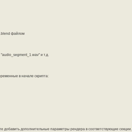
quences if s.type == 'MOVIE']

quences if s.type == 'SOUND']

:

d")

 .blend файлом
 конца полос

:

"audio_segment_1.wav" и т.д.
)

ременные в начале скрипта:
ете добавить дополнительные параметры рендера в соответствующие секции.