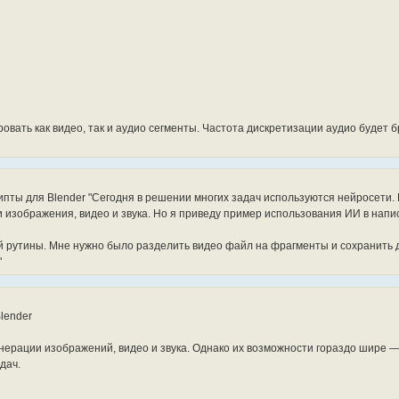
udio_output, 

WAV', 

, 

24,

quences if s.type == 'MOVIE']

000)

quences if s.type == 'SOUND']

_output}")

:



d")



овать как видео, так и аудио сегменты. Частота дискретизации аудио будет 
h

 конца полос

= original_format

oints) - 1} segments to {output_dir}")

:

))

рипты для Blender "Сегодня в решении многих задач используются нейросети. 
_end))

 изображения, видео и звука. Но я приведу пример использования ИИ в напи
й рутины. Мне нужно было разделить видео файл на фрагменты и сохранить 
ра

"


h

tings.file_format

lender
нерации изображений, видео и звука. Однако их возможности гораздо шире —
дач.