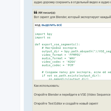
аудио дорожку сохранить в отдельный видео и аудио
ИИ писал(а):
Вот скрипт для Blender, который экспортирует кажды
КОД:
ВЫДЕЛИТЬ ВСЁ
import bpy

import os

def export_vse_segments():

    # Настройки экспорта

    output_dir = bpy.path.abspath("//VSE_seg
    video_format = 'FFMPEG'

    audio_format = 'WAV'

    video_codec = 'H264'

    audio_codec = 'PCM'

    # Создаем папку для экспорта, если её не
    if not os.path.exists(output_dir):

        os.makedirs(output_dir)

Как использовать:
    # Получаем последовательность

    scene = bpy.context.scene

    seq_editor = scene.sequence_editor

Откройте Blender и перейдите в VSE (Video Sequence 
    if not seq_editor:

        print("No sequence editor found")

Откройте Text Editor и создайте новый скрипт
        return
