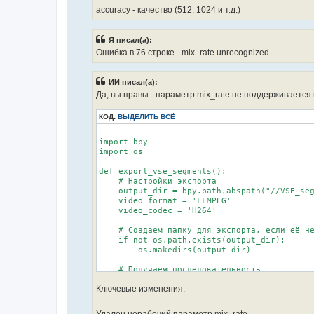
    original_format = scene.render.image_set
accuracy - качество (512, 1024 и т.д.)
    # Экспортируем каждый сегмент

    for i in range(len(cut_points) - 1):

Я писал(а):
        start_frame = cut_points[i]

Ошибка в 76 строке - mix_rate unrecognized
        end_frame = cut_points[i + 1]

        duration = end_frame - start_frame

ИИ писал(а):
        # Пропускаем нулевые длительности

Да, вы правы - параметр mix_rate не поддерживается 
        if duration <= 0:

            continue

КОД:
ВЫДЕЛИТЬ ВСЁ
        print(f"Processing segment {i+1}: fr
import bpy

        # Видео экспорт

import os

        if video_strips:

            video_output = os.path.join(outp
def export_vse_segments():

            scene.frame_start = start_frame

    # Настройки экспорта

            scene.frame_end = end_frame - 1

    output_dir = bpy.path.abspath("//VSE_seg
            scene.render.filepath = video_ou
    video_format = 'FFMPEG'

            scene.render.image_settings.file
    video_codec = 'H264'

            scene.render.ffmpeg.format = 'MP
            scene.render.ffmpeg.codec = vide
    # Создаем папку для экспорта, если её не
            bpy.ops.render.render(animation=
    if not os.path.exists(output_dir):

            print(f"Exported video to {video
        os.makedirs(output_dir)

        # Аудио экспорт

    # Получаем последовательность

        if audio_strips:

    scene = bpy.context.scene

            audio_output = os.path.join(outp
Ключевые изменения:
    seq_editor = scene.sequence_editor

            scene.frame_start = start_frame

            scene.frame_end = end_frame - 1

    if not seq_editor:

            scene.render.filepath = audio_ou