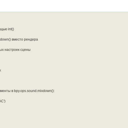
ью int()
xdown() вместо рендера
ых настроек сцены
quences if s.type == 'MOVIE']

quences if s.type == 'SOUND']

:

d")

к
 конца полос

енты в bpy.ops.sound.mixdown():
:

))

_end))

AC')
ра



h
