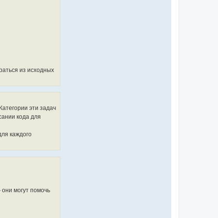
браться из исходных
Категории эти задач
сании кода для
для каждого
 они могут помочь