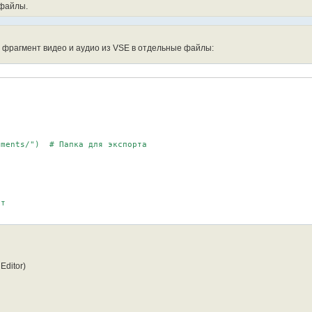
 файлы.
й фрагмент видео и аудио из VSE в отдельные файлы:
ments/")  # Папка для экспорта

т

Editor)