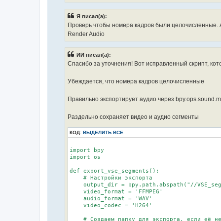
        if video_strips:

            video_output = os.path.join(outp
Я писал(а):
            scene.render.filepath = video_ou
Проверь чтобы номера кадров были целочисленные. 
            scene.render.image_settings.file
            scene.render.ffmpeg.format = 'MP
Render Audio
            scene.render.ffmpeg.codec = vide
            bpy.ops.render.render(animation=
ИИ писал(а):
        # Аудио

Спасибо за уточнения! Вот исправленный скрипт, кот
        if audio_strips:

            audio_output = os.path.join(outp
Убеждается, что номера кадров целочисленные
            scene.render.filepath = audio_ou
            scene.render.image_settings.file
            scene.render.ffmpeg.codec = audi
Правильно экспортирует аудио через bpy.ops.sound.m
            bpy.ops.render.render(animation=
    print(f"Exported {len(cut_points) - 1} s
Раздельно сохраняет видео и аудио сегменты
export_vse_segments()

КОД:
ВЫДЕЛИТЬ ВСЁ
import bpy

import os

def export_vse_segments():

    # Настройки экспорта

    output_dir = bpy.path.abspath("//VSE_seg
    video_format = 'FFMPEG'

    audio_format = 'WAV'

    video_codec = 'H264'

    # Создаем папку для экспорта, если её не