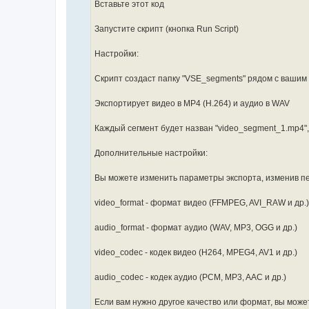
Вставьте этот код
    # Собираем все видео и аудио полосы

    video_strips = [s for s in seq_editor.se
    audio_strips = [s for s in seq_editor.se
Запустите скрипт (кнопка Run Script)
    if not video_strips and not audio_strips
Настройки:
        print("No video or audio strips foun
        return

Скрипт создаст папку "VSE_segments" рядом с вашим
    # Получаем все уникальные точки начала и
    cut_points = set()

Экспортирует видео в MP4 (H.264) и аудио в WAV
    for strip in video_strips + audio_strips
        cut_points.add(strip.frame_start)

Каждый сегмент будет назван "video_segment_1.mp4", 
        cut_points.add(strip.frame_final_end
    cut_points = sorted(cut_points)

Дополнительные настройки:
    # Экспортируем каждый сегмент

Вы можете изменить параметры экспорта, изменив пе
    for i in range(len(cut_points) - 1):

        start_frame = cut_points[i]

        end_frame = cut_points[i + 1]

video_format - формат видео (FFMPEG, AVI_RAW и др.)
        duration = end_frame - start_frame

audio_format - формат аудио (WAV, MP3, OGG и др.)
        # Пропускаем нулевые длительности

        if duration <= 0:

            continue

video_codec - кодек видео (H264, MPEG4, AV1 и др.)
        # Устанавливаем диапазон рендера

audio_codec - кодек аудио (PCM, MP3, AAC и др.)
        scene.frame_start = start_frame

        scene.frame_end = end_frame - 1

Если вам нужно другое качество или формат, вы мож
        # Видео
