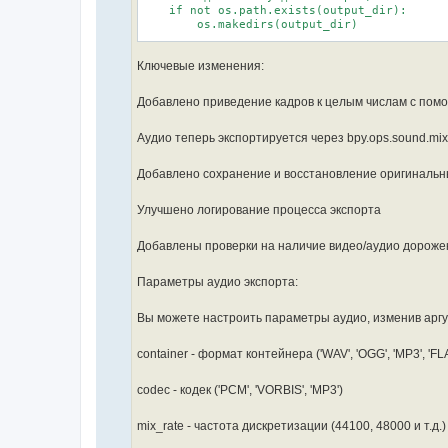
    if not os.path.exists(output_dir):

        os.makedirs(output_dir)

    # Получаем последовательность

Ключевые изменения:
    scene = bpy.context.scene

    seq_editor = scene.sequence_editor

Добавлено приведение кадров к целым числам с помощ
    if not seq_editor:

        print("No sequence editor found")

        return

Аудио теперь экспортируется через bpy.ops.sound.mi
    # Собираем все видео и аудио полосы

Добавлено сохранение и восстановление оригинальн
    video_strips = [s for s in seq_editor.se
    audio_strips = [s for s in seq_editor.se
Улучшено логирование процесса экспорта
    if not video_strips and not audio_strips
        print("No video or audio strips foun
Добавлены проверки на наличие видео/аудио дороже
        return

    # Получаем все уникальные точки начала и
Параметры аудио экспорта:
    cut_points = set()

Вы можете настроить параметры аудио, изменив аргум
    for strip in video_strips + audio_strips
        cut_points.add(int(strip.frame_start
        cut_points.add(int(strip.frame_final
container - формат контейнера ('WAV', 'OGG', 'MP3', 'FL
    cut_points = sorted(cut_points)

codec - кодек ('PCM', 'VORBIS', 'MP3')
    # Сохраняем оригинальные настройки ренде
    original_frame_start = scene.frame_start
mix_rate - частота дискретизации (44100, 48000 и т.д.)
    original_frame_end = scene.frame_end

    original_filepath = scene.render.filepat