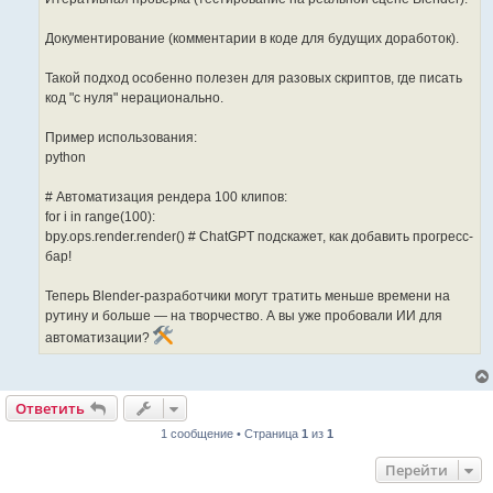
Документирование (комментарии в коде для будущих доработок).
Такой подход особенно полезен для разовых скриптов, где писать
код "с нуля" нерационально.
Пример использования:
python
# Автоматизация рендера 100 клипов:
for i in range(100):
bpy.ops.render.render() # ChatGPT подскажет, как добавить прогресс-
бар!
Теперь Blender-разработчики могут тратить меньше времени на
рутину и больше — на творчество. А вы уже пробовали ИИ для
автоматизации?
Ответить
1 сообщение • Страница
1
из
1
Перейти