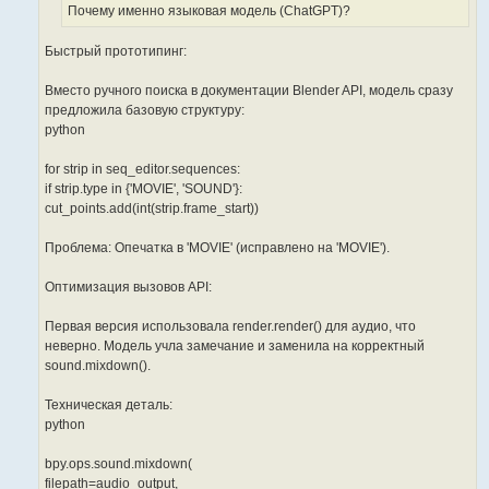
Почему именно языковая модель (ChatGPT)?
Быстрый прототипинг:
Вместо ручного поиска в документации Blender API, модель сразу
предложила базовую структуру:
python
for strip in seq_editor.sequences:
if strip.type in {'MOVIE', 'SOUND'}:
cut_points.add(int(strip.frame_start))
Проблема: Опечатка в 'MOVIE' (исправлено на 'MOVIE').
Оптимизация вызовов API:
Первая версия использовала render.render() для аудио, что
неверно. Модель учла замечание и заменила на корректный
sound.mixdown().
Техническая деталь:
python
bpy.ops.sound.mixdown(
filepath=audio_output,