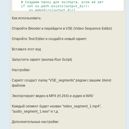
    # Создаем папку для экспорта, если её нет

    if not os.path.exists(output_dir):

        os.makedirs(output_dir)

Как использовать:
    # Получаем последовательность

    scene = bpy.context.scene

    seq_editor = scene.sequence_editor

Откройте Blender и перейдите в VSE (Video Sequence Editor)
    if not seq_editor:

        print("No sequence editor found")

Откройте Text Editor и создайте новый скрипт
        return

Вставьте этот код
    # Собираем все видео и аудио полосы

    video_strips = [s for s in seq_editor.sequences if s.t
    audio_strips = [s for s in seq_editor.sequences if s.t
Запустите скрипт (кнопка Run Script)
    if not video_strips and not audio_strips:

Настройки:
        print("No video or audio strips found")

        return

Скрипт создаст папку "VSE_segments" рядом с вашим .blend
    # Получаем все уникальные точки начала и конца полос

файлом
    cut_points = set()

    for strip in video_strips + audio_strips:

Экспортирует видео в MP4 (H.264) и аудио в WAV
        cut_points.add(strip.frame_start)

        cut_points.add(strip.frame_final_end)

Каждый сегмент будет назван "video_segment_1.mp4",
    cut_points = sorted(cut_points)

"audio_segment_1.wav" и т.д.
    # Экспортируем каждый сегмент

Дополнительные настройки:
    for i in range(len(cut_points) - 1):

        start_frame = cut_points[i]
