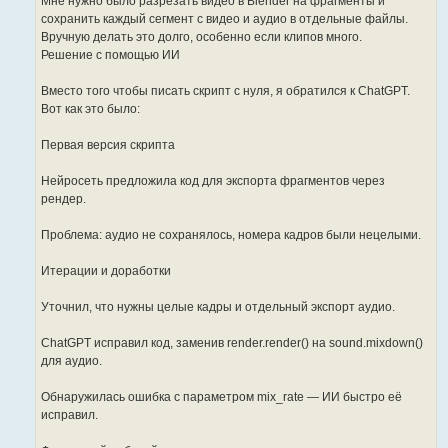
Мне нужно было разрезать видео в Blender на фрагменты и
            scene.frame_start = start_frame

сохранить каждый сегмент с видео и аудио в отдельные файлы.
            scene.frame_end = end_frame - 1

Вручную делать это долго, особенно если клипов много.
            scene.render.filepath = video_output

            scene.render.image_settings.file_format = vide
Решение с помощью ИИ
            scene.render.ffmpeg.format = 'MPEG4'

            scene.render.ffmpeg.codec = video_codec

Вместо того чтобы писать скрипт с нуля, я обратился к ChatGPT.
            bpy.ops.render.render(animation=True, write_st
Вот как это было:
            print(f"Exported video to {video_output}")

        # Аудио экспорт

Первая версия скрипта
        if audio_strips:

            audio_output = os.path.join(output_dir, f"audi
            scene.frame_start = start_frame

Нейросеть предложила код для экспорта фрагментов через
            scene.frame_end = end_frame - 1

рендер.
            bpy.ops.sound.mixdown(

                filepath=audio_output,

Проблема: аудио не сохранялось, номера кадров были нецелыми.
                container='WAV',

                codec='PCM',

                accuracy=512

Итерации и доработки
            )

            print(f"Exported audio to {audio_output}")

Уточнил, что нужны целые кадры и отдельный экспорт аудио.
    # Восстанавливаем оригинальные настройки

    scene.frame_start = original_frame_start

ChatGPT исправил код, заменив render.render() на sound.mixdown()
    scene.frame_end = original_frame_end

для аудио.
    scene.render.filepath = original_filepath

    scene.render.image_settings.file_format = original_for
Обнаружилась ошибка с параметром mix_rate — ИИ быстро её
    print(f"Successfully exported {len(cut_points) - 1} se
исправил.
export_vse_segments()