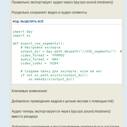
Правильно экспортирует аудио через bpy.ops.sound.mixdown()
Раздельно сохраняет видео и аудио сегменты
КОД:
ВЫДЕЛИТЬ ВСЁ
import bpy

import os

def export_vse_segments():

    # Настройки экспорта

    output_dir = bpy.path.abspath("//VSE_segments/")  # Па
    video_format = 'FFMPEG'

    audio_format = 'WAV'

    video_codec = 'H264'

    # Создаем папку для экспорта, если её нет

    if not os.path.exists(output_dir):

        os.makedirs(output_dir)

    # Получаем последовательность

Ключевые изменения:
    scene = bpy.context.scene

    seq_editor = scene.sequence_editor

Добавлено приведение кадров к целым числам с помощью int()
    if not seq_editor:

        print("No sequence editor found")

        return

Аудио теперь экспортируется через bpy.ops.sound.mixdown()
вместо рендера
    # Собираем все видео и аудио полосы

    video_strips = [s for s in seq_editor.sequences if s.t
Добавлено сохранение и восстановление оригинальных настроек
    audio_strips = [s for s in seq_editor.sequences if s.t