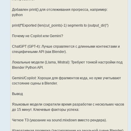
Добавлен print() для отслеживания прогресса, например:
python
print(f"Exported {len(cut_points)-1} segments to {output_dir}")
Почему не Copilot или Gemini?
ChatGPT (GPT-4): Лучше справляется с длинными контекстами и
специфичными API (как Blender).
Локальные модели (Llama, Mistral): Требуют тонкой настройки под
Blender Python API.
Gemini/Copilot: Хороши для фрагментов кода, но хуже учитывают
состояние сцены в Blender.
Вывод
Языковые модели сократили время разработки с нескольких часов
до 15 минут. Ключевые факторы успеха:
Четкое ТЗ (указание на sound.mixdown вместо рендера).
Итеративная проверка (тестирование на реальной сцене Blender).