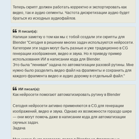
        return

Теперь скрипт должен работать корректно и экспортировать как
export_vse_segments()
    # Получаем все уникальные точки начала и конца полос

видео, так и аудио сегменты. Частота дискретизации аудио будет
    cut_points = set()

браться из исходных аудиофайлов.
    for strip in video_strips + audio_strips:

        cut_points.add(int(strip.frame_start))

Я писал(а):
        cut_points.add(int(strip.frame_final_end))

Напиши заметку о том как мы с тобой создали эти скрипты для
Blender "Сегодня в решении многих задач используются нейросети.
    cut_points = sorted(cut_points)

Категории эти задач могут быть разные и уже традиционно в CG
    # Сохраняем оригинальные настройки рендера

генерации изображения, видео и звука. Но я приведу пример
    original_frame_start = scene.frame_start

использования ИИ в написании кода для Blender.
    original_frame_end = scene.frame_end

    original_filepath = scene.render.filepath

Это была "ленивая" задача по автоматизации разовой рутины. Мне
    original_format = scene.render.image_settings.file_for
нужно было разделить видео файл на фрагменты и сохранить для
каждого фрагмента видео и аудио дорожку в отдельный файл."
    # Экспортируем каждый сегмент

    for i in range(len(cut_points) - 1):

        start_frame = cut_points[i]

ИИ писал(а):
        end_frame = cut_points[i + 1]

Как нейросети помогают автоматизировать рутину в Blender
        duration = end_frame - start_frame

        # Пропускаем нулевые длительности

Сегодня нейросети активно применяются в CG для генерации
        if duration <= 0:

изображений, видео и звука. Однако их возможности гораздо шире
            continue

— они могут помочь даже в написании кода для автоматизации
        print(f"Processing segment {i+1}: frames {start_fr
скучных задач.
Задача
        # Видео экспорт

        if video_strips:

            video_output = os.path.join(output_dir, f"vide