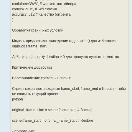
container='WAV', # Формат контейнера
codec='PCM', # Без сжатия
accuracy=512 # Качество битрейта
)
Обработка граничных условий:
Модель предложила приведение кадров к int() для избежания
ошибок в frame_start.
Добавила проверку duration > 0 для пропуска пустых сегментов.
Критические доработки
Восстановление состояния сцены:
Скрипт сохраняет исходные frame_start, frame_end и filepath, чтобы
не сломать текущий проект:
python
original_frame_start = scene.frame_start # Backup
...
scene.frame_start = original_frame_start # Restore
Логирование: