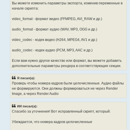
        end_frame = cut_points[i + 1]

Вы можете изменить параметры экспорта, изменив переменные в
        duration = end_frame - start_frame

начале скрипта:
        # Пропускаем нулевые длительности

        if duration <= 0:

video_format - формат видео (FFMPEG, AVI_RAW и др.)
            continue

audio_format - формат аудио (WAV, MP3, OGG и др.)
        # Устанавливаем диапазон рендера

        scene.frame_start = start_frame

        scene.frame_end = end_frame - 1

video_codec - кодек видео (H264, MPEG4, AV1 и др.)
        # Видео

audio_codec - кодек аудио (PCM, MP3, AAC и др.)
        if video_strips:

            video_output = os.path.join(output_dir, f"vide
            scene.render.filepath = video_output

Если вам нужно другое качество или формат, вы можете добавить
            scene.render.image_settings.file_format = vide
дополнительные параметры рендера в соответствующие секции.
            scene.render.ffmpeg.format = 'MPEG4'

            scene.render.ffmpeg.codec = video_codec

            bpy.ops.render.render(animation=True, write_st
Я писал(а):
Проверь чтобы номера кадров были целочисленные. Аудио файлы
        # Аудио

        if audio_strips:

не формируются. Они должны формироваться не через Render
            audio_output = os.path.join(output_dir, f"audi
Image, а через Render Audio
            scene.render.filepath = audio_output

            scene.render.image_settings.file_format = audi
            scene.render.ffmpeg.codec = audio_codec

ИИ писал(а):
            bpy.ops.render.render(animation=True, write_st
Спасибо за уточнения! Вот исправленный скрипт, который:
    print(f"Exported {len(cut_points) - 1} segments to {ou
Убеждается, что номера кадров целочисленные
export_vse_segments()
