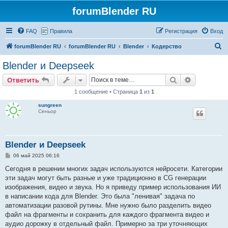
forumBlender RU
FAQ
Правила
Регистрация
Вход
П
forumBlender RU
forumBlender RU
Blender
Кодерство
о
Blender и Deepseek
и
Поиск
Расширен
Ответить
с
1 сообщение • Страница
1
из
1
к
sungreen
Сеньор
Blender и Deepseek
С
06 май 2025 06:16
о
о
Сегодня в решении многих задач используются нейросети. Категории
б
эти задач могут быть разные и уже традиционно в CG генерации
щ
е
изображения, видео и звука. Но я приведу пример использования ИИ
н
в написании кода для Blender. Это была "ленивая" задача по
и
е
автоматизации разовой рутины. Мне нужно было разделить видео
файл на фрагменты и сохранить для каждого фрагмента видео и
аудио дорожку в отдельный файл. Примерно за три уточняющих