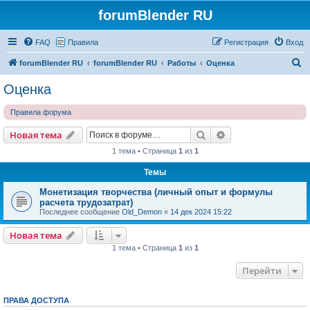
forumBlender RU
FAQ
Правила
Регистрация
Вход
П
forumBlender RU
forumBlender RU
Работы
Оценка
о
Оценка
и
Правила форума
с
к
Поиск
Расширенный пои
Новая тема
1 тема • Страница
1
из
1
Темы
Монетизация творчества (личный опыт и формулы
расчета трудозатрат)
Последнее сообщение
Old_Demon
«
14 дек 2024 15:22
Новая тема
1 тема • Страница
1
из
1
Перейти
ПРАВА ДОСТУПА