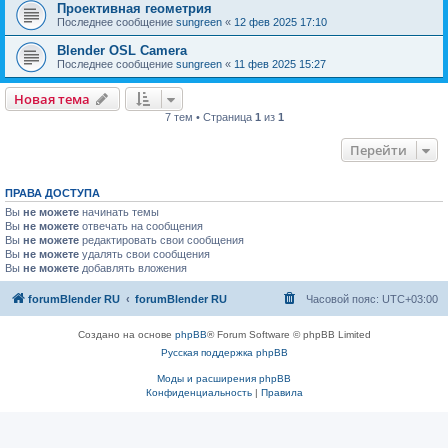
Проективная геометрия
Последнее сообщение
sungreen
«
12 фев 2025 17:10
Blender OSL Camera
Последнее сообщение
sungreen
«
11 фев 2025 15:27
Новая тема
7 тем • Страница
1
из
1
Перейти
ПРАВА ДОСТУПА
Вы
не можете
начинать темы
Вы
не можете
отвечать на сообщения
Вы
не можете
редактировать свои сообщения
Вы
не можете
удалять свои сообщения
Вы
не можете
добавлять вложения
forumBlender RU
forumBlender RU
Часовой пояс:
UTC+03:00
Создано на основе
phpBB
® Forum Software © phpBB Limited
Русская поддержка phpBB
Моды и расширения phpBB
Конфиденциальность
|
Правила