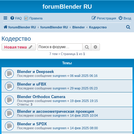
forumBlender RU
FAQ
Правила
Регистрация
Вход
П
forumBlender RU
forumBlender RU
Blender
Кодерство
о
Кодерство
и
Поиск
Расширенный пои
Новая тема
с
7 тем • Страница
1
из
1
к
Темы
Blender и Deepseek
Последнее сообщение
sungreen
«
06 май 2025 06:16
Blender и uFBX
Последнее сообщение
sungreen
«
29 мар 2025 05:23
Blender Orthodox Camera
Последнее сообщение
sungreen
«
19 фев 2025 19:15
Ответы:
3
Blender и аксонометрическая проекция
Последнее сообщение
sungreen
«
14 фев 2025 10:04
Blender и SPDX
Последнее сообщение
sungreen
«
14 фев 2025 08:00