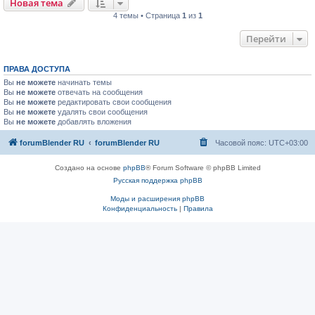
Новая тема
4 темы • Страница
1
из
1
Перейти
ПРАВА ДОСТУПА
Вы
не можете
начинать темы
Вы
не можете
отвечать на сообщения
Вы
не можете
редактировать свои сообщения
Вы
не можете
удалять свои сообщения
Вы
не можете
добавлять вложения
forumBlender RU
forumBlender RU
Часовой пояс:
UTC+03:00
Создано на основе
phpBB
® Forum Software © phpBB Limited
Русская поддержка phpBB
Моды и расширения phpBB
Конфиденциальность
|
Правила