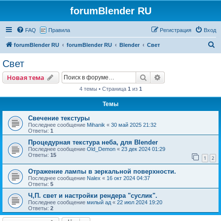
forumBlender RU
FAQ
Правила
Регистрация
Вход
П
forumBlender RU
forumBlender RU
Blender
Свет
о
Свет
и
Поиск
Расширенный пои
Новая тема
с
4 темы • Страница
1
из
1
к
Темы
Свечение текстуры
Последнее сообщение
Mihanik
«
30 май 2025 21:32
Ответы:
1
Процедурная текстура неба, для Blender
Последнее сообщение
Old_Demon
«
23 дек 2024 01:29
Ответы:
15
1
2
Отражение лампы в зеркальной поверхности.
Последнее сообщение
Nalex
«
16 окт 2024 04:37
Ответы:
5
Ч,П. свет и настройки рендера "суслик".
Последнее сообщение
милый ад
«
22 июл 2024 19:20
Ответы:
2