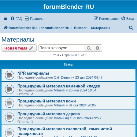
forumBlender RU
FAQ
Правила
Регистрация
Вход
П
forumBlender RU
forumBlender RU
Blender
Материалы
о
Материалы
и
Поиск
Расширенный пои
Новая тема
с
5 тем • Страница
1
из
1
к
Темы
NPR материалы
Последнее сообщение
Old_Demon
«
23 дек 2024 04:47
Процедурный материал каменной кладки
Последнее сообщение
Mihanik
«
26 ноя 2024 10:54
Ответы:
2
Процедурный материал кожи
Последнее сообщение
Mihanik
«
01 окт 2024 20:05
Процедурный материал дерева
Последнее сообщение
милый ад
«
29 июн 2024 09:53
Ответы:
1
Процедурный материал скалистой, каменистой
поверхности