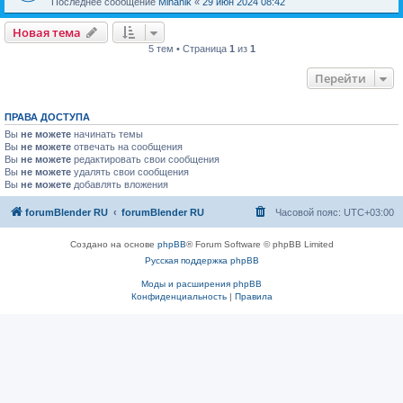
Последнее сообщение
Mihanik
«
29 июн 2024 08:42
Новая тема
5 тем • Страница
1
из
1
Перейти
ПРАВА ДОСТУПА
Вы
не можете
начинать темы
Вы
не можете
отвечать на сообщения
Вы
не можете
редактировать свои сообщения
Вы
не можете
удалять свои сообщения
Вы
не можете
добавлять вложения
forumBlender RU
forumBlender RU
Часовой пояс:
UTC+03:00
Создано на основе
phpBB
® Forum Software © phpBB Limited
Русская поддержка phpBB
Моды и расширения phpBB
Конфиденциальность
|
Правила