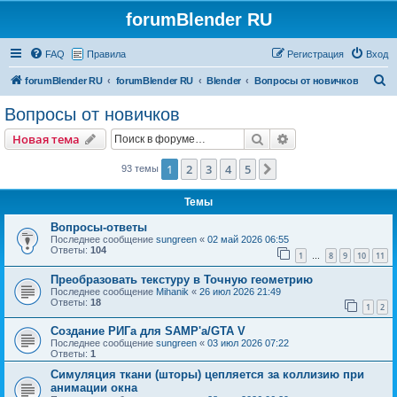
forumBlender RU
FAQ
Правила
Регистрация
Вход
П
forumBlender RU
forumBlender RU
Blender
Вопросы от новичков
о
Вопросы от новичков
и
Поиск
Расширенный пои
Новая тема
с
к
1
2
3
4
5
След.
93 темы
Темы
Вопросы-ответы
Последнее сообщение
sungreen
«
02 май 2026 06:55
Ответы:
104
1
8
9
10
11
…
Преобразовать текстуру в Точную геометрию
Последнее сообщение
Mihanik
«
26 июл 2026 21:49
Ответы:
18
1
2
Создание РИГа для SAMP'a/GTA V
Последнее сообщение
sungreen
«
03 июл 2026 07:22
Ответы:
1
Симуляция ткани (шторы) цепляется за коллизию при
анимации окна