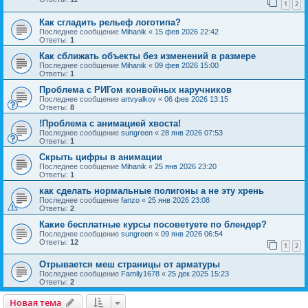
1
2
Как сгладить рельеф логотипа?
Последнее сообщение
Mihanik
«
15 фев 2026 22:42
Ответы:
1
Как сближать объекты без изменений в размере
Последнее сообщение
Mihanik
«
09 фев 2026 15:00
Ответы:
1
Проблема с РИГом конвойных наручников
Последнее сообщение
artvyalkov
«
06 фев 2026 13:15
Ответы:
8
!Проблема с анимацией хвоста!
Последнее сообщение
sungreen
«
28 янв 2026 07:53
Ответы:
1
Скрыть цифры в анимации
Последнее сообщение
Mihanik
«
25 янв 2026 23:20
Ответы:
1
как сделать нормальные полигоны а не эту хрень
Последнее сообщение
fanzo
«
25 янв 2026 23:08
Ответы:
2
Какие бесплатные курсы посоветуете по блендер?
Последнее сообщение
sungreen
«
09 янв 2026 06:54
Ответы:
12
1
2
Отрывается меш страницы от арматуры
Последнее сообщение
Family1678
«
25 дек 2025 15:23
Ответы:
2
Новая тема