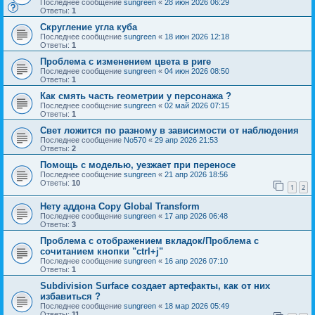
Последнее сообщение
sungreen
«
28 июн 2026 06:29
Ответы:
1
Скругление угла куба
Последнее сообщение
sungreen
«
18 июн 2026 12:18
Ответы:
1
Проблема с изменением цвета в риге
Последнее сообщение
sungreen
«
04 июн 2026 08:50
Ответы:
1
Как смять часть геометрии у персонажа ?
Последнее сообщение
sungreen
«
02 май 2026 07:15
Ответы:
1
Свет ложится по разному в зависимости от наблюдения
Последнее сообщение
No570
«
29 апр 2026 21:53
Ответы:
2
Помощь с моделью, уезжает при переносе
Последнее сообщение
sungreen
«
21 апр 2026 18:56
Ответы:
10
1
2
Нету аддона Copy Global Transform
Последнее сообщение
sungreen
«
17 апр 2026 06:48
Ответы:
3
Проблема с отображением вкладок/Проблема с
сочитанием кнопки "ctrl+j"
Последнее сообщение
sungreen
«
16 апр 2026 07:10
Ответы:
1
Subdivision Surface создает артефакты, как от них
избавиться ?
Последнее сообщение
sungreen
«
18 мар 2026 05:49
Ответы:
11