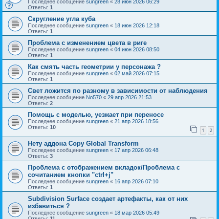
Последнее сообщение
sungreen
«
28 июн 2026 06:29
Ответы:
1
Скругление угла куба
Последнее сообщение
sungreen
«
18 июн 2026 12:18
Ответы:
1
Проблема с изменением цвета в риге
Последнее сообщение
sungreen
«
04 июн 2026 08:50
Ответы:
1
Как смять часть геометрии у персонажа ?
Последнее сообщение
sungreen
«
02 май 2026 07:15
Ответы:
1
Свет ложится по разному в зависимости от наблюдения
Последнее сообщение
No570
«
29 апр 2026 21:53
Ответы:
2
Помощь с моделью, уезжает при переносе
Последнее сообщение
sungreen
«
21 апр 2026 18:56
Ответы:
10
1
2
Нету аддона Copy Global Transform
Последнее сообщение
sungreen
«
17 апр 2026 06:48
Ответы:
3
Проблема с отображением вкладок/Проблема с
сочитанием кнопки "ctrl+j"
Последнее сообщение
sungreen
«
16 апр 2026 07:10
Ответы:
1
Subdivision Surface создает артефакты, как от них
избавиться ?
Последнее сообщение
sungreen
«
18 мар 2026 05:49
Ответы:
11