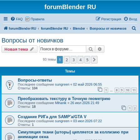
forumBlender RU
FAQ
Правила
Регистрация
Вход
П
forumBlender RU
forumBlender RU
Blender
Вопросы от новичков
о
Вопросы от новичков
и
Поиск
Расширенный пои
Новая тема
с
к
1
2
3
4
5
След.
93 темы
Темы
Вопросы-ответы
Последнее сообщение
sungreen
«
02 май 2026 06:55
Ответы:
104
1
8
9
10
11
…
Преобразовать текстуру в Точную геометрию
Последнее сообщение
Mihanik
«
26 июл 2026 21:49
Ответы:
18
1
2
Создание РИГа для SAMP'a/GTA V
Последнее сообщение
sungreen
«
03 июл 2026 07:22
Ответы:
1
Симуляция ткани (шторы) цепляется за коллизию при
анимации окна