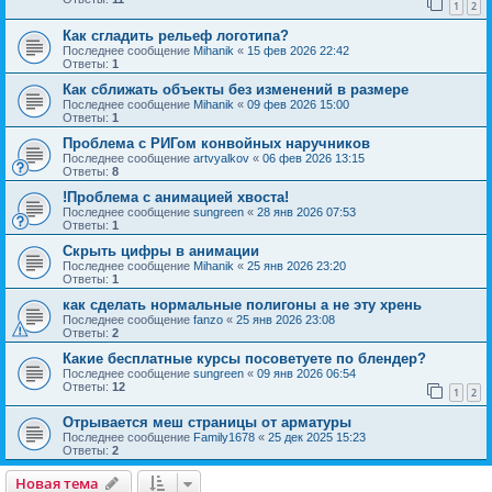
1
2
Как сгладить рельеф логотипа?
Последнее сообщение
Mihanik
«
15 фев 2026 22:42
Ответы:
1
Как сближать объекты без изменений в размере
Последнее сообщение
Mihanik
«
09 фев 2026 15:00
Ответы:
1
Проблема с РИГом конвойных наручников
Последнее сообщение
artvyalkov
«
06 фев 2026 13:15
Ответы:
8
!Проблема с анимацией хвоста!
Последнее сообщение
sungreen
«
28 янв 2026 07:53
Ответы:
1
Скрыть цифры в анимации
Последнее сообщение
Mihanik
«
25 янв 2026 23:20
Ответы:
1
как сделать нормальные полигоны а не эту хрень
Последнее сообщение
fanzo
«
25 янв 2026 23:08
Ответы:
2
Какие бесплатные курсы посоветуете по блендер?
Последнее сообщение
sungreen
«
09 янв 2026 06:54
Ответы:
12
1
2
Отрывается меш страницы от арматуры
Последнее сообщение
Family1678
«
25 дек 2025 15:23
Ответы:
2
Новая тема