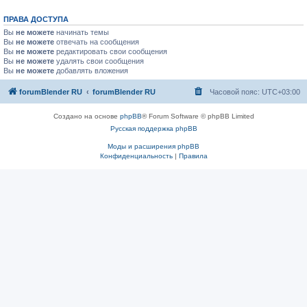
ПРАВА ДОСТУПА
Вы
не можете
начинать темы
Вы
не можете
отвечать на сообщения
Вы
не можете
редактировать свои сообщения
Вы
не можете
удалять свои сообщения
Вы
не можете
добавлять вложения
forumBlender RU
forumBlender RU
Часовой пояс:
UTC+03:00
Создано на основе
phpBB
® Forum Software © phpBB Limited
Русская поддержка phpBB
Моды и расширения phpBB
Конфиденциальность
|
Правила