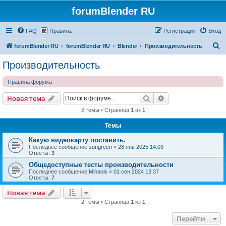
forumBlender RU
FAQ
Правила
Регистрация
Вход
П
forumBlender RU
forumBlender RU
Blender
Производительность
о
Производительность
и
Правила форума
с
к
Поиск
Расширенный пои
Новая тема
2 темы • Страница
1
из
1
Темы
Какую видеокарту поставить.
Последнее сообщение
sungreen
«
28 янв 2025 14:03
Ответы:
3
Общедоступные тесты производительности
Последнее сообщение
Mihanik
«
01 сен 2024 13:37
Ответы:
7
Новая тема
2 темы • Страница
1
из
1
Перейти