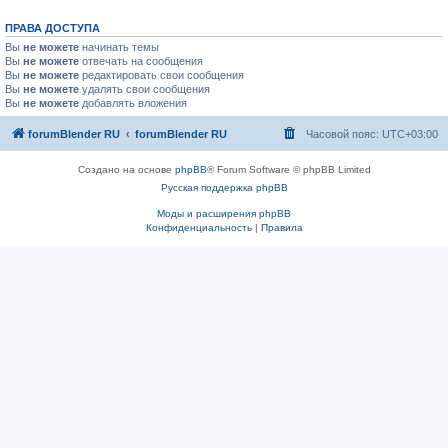
ПРАВА ДОСТУПА
Вы
не можете
начинать темы
Вы
не можете
отвечать на сообщения
Вы
не можете
редактировать свои сообщения
Вы
не можете
удалять свои сообщения
Вы
не можете
добавлять вложения
forumBlender RU
forumBlender RU
Часовой пояс:
UTC+03:00
Создано на основе
phpBB
® Forum Software © phpBB Limited
Русская поддержка phpBB
Моды и расширения phpBB
Конфиденциальность
|
Правила