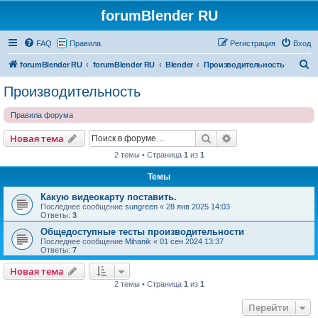
forumBlender RU
FAQ
Правила
Регистрация
Вход
П
forumBlender RU
forumBlender RU
Blender
Производительность
о
Производительность
и
Правила форума
с
к
Поиск
Расширенный пои
Новая тема
2 темы • Страница
1
из
1
Темы
Какую видеокарту поставить.
Последнее сообщение
sungreen
«
28 янв 2025 14:03
Ответы:
3
Общедоступные тесты производительности
Последнее сообщение
Mihanik
«
01 сен 2024 13:37
Ответы:
7
Новая тема
2 темы • Страница
1
из
1
Перейти