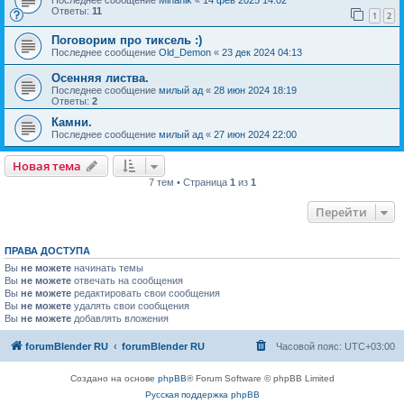
Ответы:
11
1
2
Поговорим про тиксель :)
Последнее сообщение
Old_Demon
«
23 дек 2024 04:13
Осенняя листва.
Последнее сообщение
милый ад
«
28 июн 2024 18:19
Ответы:
2
Камни.
Последнее сообщение
милый ад
«
27 июн 2024 22:00
Новая тема
7 тем • Страница
1
из
1
Перейти
ПРАВА ДОСТУПА
Вы
не можете
начинать темы
Вы
не можете
отвечать на сообщения
Вы
не можете
редактировать свои сообщения
Вы
не можете
удалять свои сообщения
Вы
не можете
добавлять вложения
forumBlender RU
forumBlender RU
Часовой пояс:
UTC+03:00
Создано на основе
phpBB
® Forum Software © phpBB Limited
Русская поддержка phpBB