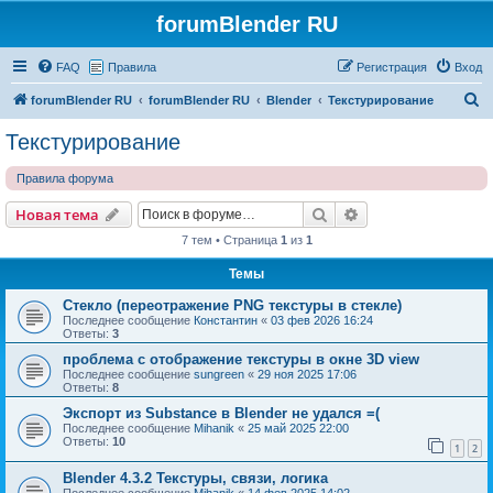
forumBlender RU
FAQ
Правила
Регистрация
Вход
П
forumBlender RU
forumBlender RU
Blender
Текстурирование
о
Текстурирование
и
Правила форума
с
к
Поиск
Расширенный пои
Новая тема
7 тем • Страница
1
из
1
Темы
Стекло (переотражение PNG текстуры в стекле)
Последнее сообщение
Константин
«
03 фев 2026 16:24
Ответы:
3
проблема с отображение текстуры в окне 3D view
Последнее сообщение
sungreen
«
29 ноя 2025 17:06
Ответы:
8
Экспорт из Substance в Blender не удался =(
Последнее сообщение
Mihanik
«
25 май 2025 22:00
Ответы:
10
1
2
Blender 4.3.2 Текстуры, связи, логика
Последнее сообщение
Mihanik
«
14 фев 2025 14:02