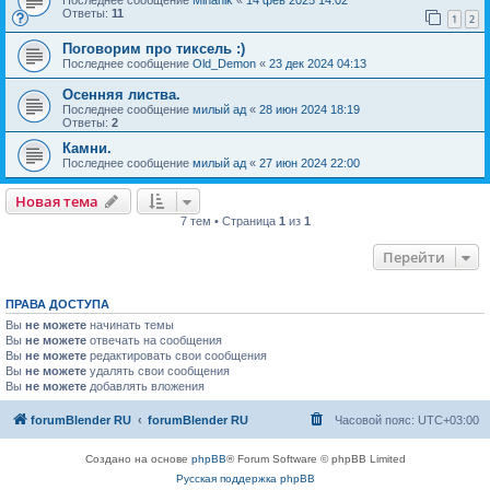
Ответы:
11
1
2
Поговорим про тиксель :)
Последнее сообщение
Old_Demon
«
23 дек 2024 04:13
Осенняя листва.
Последнее сообщение
милый ад
«
28 июн 2024 18:19
Ответы:
2
Камни.
Последнее сообщение
милый ад
«
27 июн 2024 22:00
Новая тема
7 тем • Страница
1
из
1
Перейти
ПРАВА ДОСТУПА
Вы
не можете
начинать темы
Вы
не можете
отвечать на сообщения
Вы
не можете
редактировать свои сообщения
Вы
не можете
удалять свои сообщения
Вы
не можете
добавлять вложения
forumBlender RU
forumBlender RU
Часовой пояс:
UTC+03:00
Создано на основе
phpBB
® Forum Software © phpBB Limited
Русская поддержка phpBB