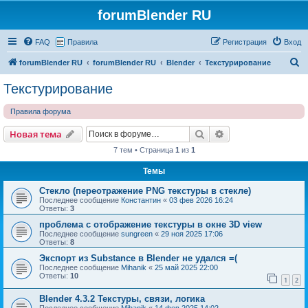
forumBlender RU
FAQ
Правила
Регистрация
Вход
П
forumBlender RU
forumBlender RU
Blender
Текстурирование
о
Текстурирование
и
Правила форума
с
к
Поиск
Расширенный пои
Новая тема
7 тем • Страница
1
из
1
Темы
Стекло (переотражение PNG текстуры в стекле)
Последнее сообщение
Константин
«
03 фев 2026 16:24
Ответы:
3
проблема с отображение текстуры в окне 3D view
Последнее сообщение
sungreen
«
29 ноя 2025 17:06
Ответы:
8
Экспорт из Substance в Blender не удался =(
Последнее сообщение
Mihanik
«
25 май 2025 22:00
Ответы:
10
1
2
Blender 4.3.2 Текстуры, связи, логика
Последнее сообщение
Mihanik
«
14 фев 2025 14:02