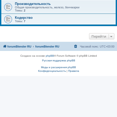
Производительность
Общая производительность, железо, бенчмарки
Темы:
2
Кодерство
Темы:
7
Перейти
forumBlender RU
forumBlender RU
Часовой пояс:
UTC+03:00
Создано на основе
phpBB
® Forum Software © phpBB Limited
Русская поддержка phpBB
Моды и расширения phpBB
Конфиденциальность
|
Правила