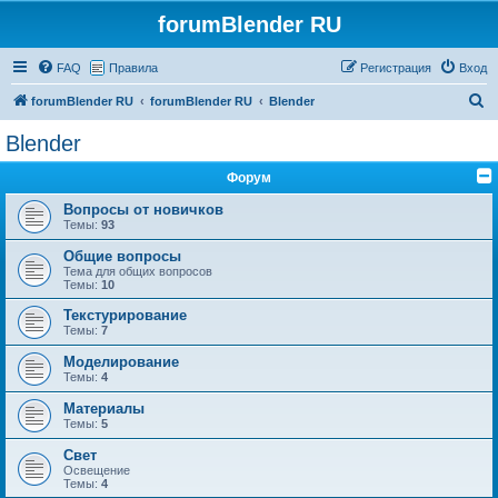
forumBlender RU
FAQ
Правила
Регистрация
Вход
П
forumBlender RU
forumBlender RU
Blender
о
Blender
и
Форум
с
к
Вопросы от новичков
Темы:
93
Общие вопросы
Тема для общих вопросов
Темы:
10
Текстурирование
Темы:
7
Моделирование
Темы:
4
Материалы
Темы:
5
Свет
Освещение
Темы:
4