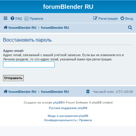
forumBlender RU
FAQ
Правила
Регистрация
Вход
П
forumBlender RU
forumBlender RU
о
Восстановить пароль
и
с
Адрес email:
Адрес email, связанный с вашей учётной записью. Если вы не изменили его в
к
Личном разделе, то это адрес email, указанный вами при регистрации.
forumBlender RU
forumBlender RU
Часовой пояс:
UTC+03:00
Создано на основе
phpBB
® Forum Software © phpBB Limited
Русская поддержка phpBB
Моды и расширения phpBB
Конфиденциальность
|
Правила