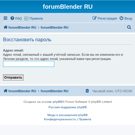
forumBlender RU
FAQ
Правила
Регистрация
Вход
П
forumBlender RU
forumBlender RU
о
Восстановить пароль
и
с
Адрес email:
Адрес email, связанный с вашей учётной записью. Если вы не изменили его в
к
Личном разделе, то это адрес email, указанный вами при регистрации.
forumBlender RU
forumBlender RU
Часовой пояс:
UTC+03:00
Создано на основе
phpBB
® Forum Software © phpBB Limited
Русская поддержка phpBB
Моды и расширения phpBB
Конфиденциальность
|
Правила