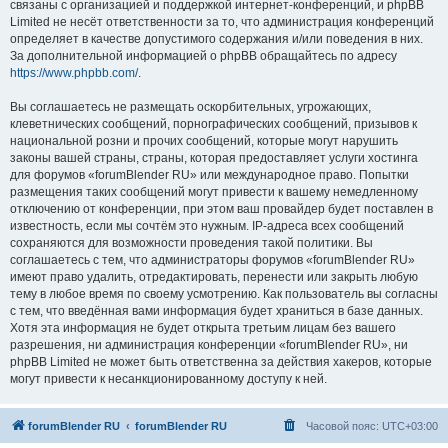
связаны с организацией и поддержкой интернет-конференций, и phpBB
Limited не несёт ответственности за то, что администрация конференций
определяет в качестве допустимого содержания и/или поведения в них.
За дополнительной информацией о phpBB обращайтесь по адресу
https://www.phpbb.com/
.
Вы соглашаетесь не размещать оскорбительных, угрожающих,
клеветнических сообщений, порнографических сообщений, призывов к
национальной розни и прочих сообщений, которые могут нарушить
законы вашей страны, страны, которая предоставляет услуги хостинга
для форумов «forumBlender RU» или международное право. Попытки
размещения таких сообщений могут привести к вашему немедленному
отключению от конференции, при этом ваш провайдер будет поставлен в
известность, если мы сочтём это нужным. IP-адреса всех сообщений
сохраняются для возможности проведения такой политики. Вы
соглашаетесь с тем, что администраторы форумов «forumBlender RU»
имеют право удалить, отредактировать, перенести или закрыть любую
тему в любое время по своему усмотрению. Как пользователь вы согласны
с тем, что введённая вами информация будет храниться в базе данных.
Хотя эта информация не будет открыта третьим лицам без вашего
разрешения, ни администрация конференции «forumBlender RU», ни
phpBB Limited не может быть ответственна за действия хакеров, которые
могут привести к несанкционированному доступу к ней.
forumBlender RU
forumBlender RU
Часовой пояс:
UTC+03:00