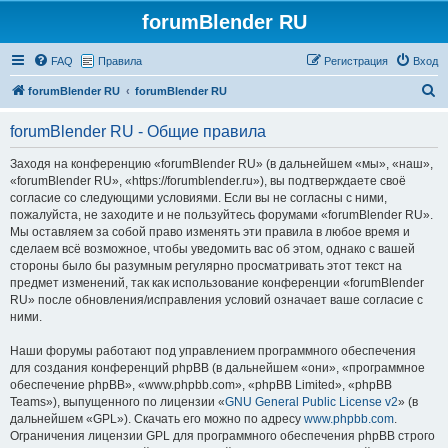
forumBlender RU
FAQ
Правила
Регистрация
Вход
П
forumBlender RU
forumBlender RU
о
forumBlender RU - Общие правила
и
с
Заходя на конференцию «forumBlender RU» (в дальнейшем «мы», «наш»,
«forumBlender RU», «https://forumblender.ru»), вы подтверждаете своё
к
согласие со следующими условиями. Если вы не согласны с ними,
пожалуйста, не заходите и не пользуйтесь форумами «forumBlender RU».
Мы оставляем за собой право изменять эти правила в любое время и
сделаем всё возможное, чтобы уведомить вас об этом, однако с вашей
стороны было бы разумным регулярно просматривать этот текст на
предмет изменений, так как использование конференции «forumBlender
RU» после обновления/исправления условий означает ваше согласие с
ними.
Наши форумы работают под управлением программного обеспечения
для создания конференций phpBB (в дальнейшем «они», «программное
обеспечение phpBB», «www.phpbb.com», «phpBB Limited», «phpBB
Teams»), выпущенного по лицензии «
GNU General Public License v2
» (в
дальнейшем «GPL»). Скачать его можно по адресу
www.phpbb.com
.
Ограничения лицензии GPL для программного обеспечения phpBB строго