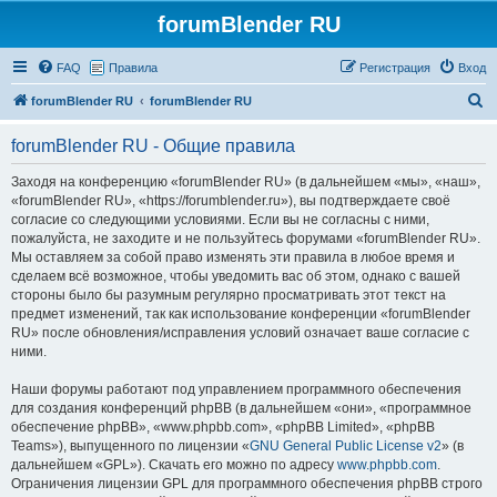
forumBlender RU
FAQ
Правила
Регистрация
Вход
П
forumBlender RU
forumBlender RU
о
forumBlender RU - Общие правила
и
с
Заходя на конференцию «forumBlender RU» (в дальнейшем «мы», «наш»,
«forumBlender RU», «https://forumblender.ru»), вы подтверждаете своё
к
согласие со следующими условиями. Если вы не согласны с ними,
пожалуйста, не заходите и не пользуйтесь форумами «forumBlender RU».
Мы оставляем за собой право изменять эти правила в любое время и
сделаем всё возможное, чтобы уведомить вас об этом, однако с вашей
стороны было бы разумным регулярно просматривать этот текст на
предмет изменений, так как использование конференции «forumBlender
RU» после обновления/исправления условий означает ваше согласие с
ними.
Наши форумы работают под управлением программного обеспечения
для создания конференций phpBB (в дальнейшем «они», «программное
обеспечение phpBB», «www.phpbb.com», «phpBB Limited», «phpBB
Teams»), выпущенного по лицензии «
GNU General Public License v2
» (в
дальнейшем «GPL»). Скачать его можно по адресу
www.phpbb.com
.
Ограничения лицензии GPL для программного обеспечения phpBB строго