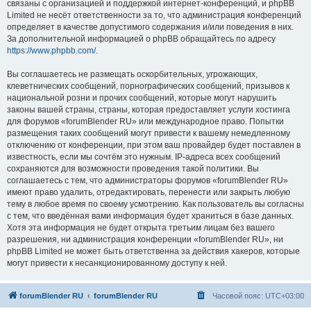
связаны с организацией и поддержкой интернет-конференций, и phpBB
Limited не несёт ответственности за то, что администрация конференций
определяет в качестве допустимого содержания и/или поведения в них.
За дополнительной информацией о phpBB обращайтесь по адресу
https://www.phpbb.com/
.
Вы соглашаетесь не размещать оскорбительных, угрожающих,
клеветнических сообщений, порнографических сообщений, призывов к
национальной розни и прочих сообщений, которые могут нарушить
законы вашей страны, страны, которая предоставляет услуги хостинга
для форумов «forumBlender RU» или международное право. Попытки
размещения таких сообщений могут привести к вашему немедленному
отключению от конференции, при этом ваш провайдер будет поставлен в
известность, если мы сочтём это нужным. IP-адреса всех сообщений
сохраняются для возможности проведения такой политики. Вы
соглашаетесь с тем, что администраторы форумов «forumBlender RU»
имеют право удалить, отредактировать, перенести или закрыть любую
тему в любое время по своему усмотрению. Как пользователь вы согласны
с тем, что введённая вами информация будет храниться в базе данных.
Хотя эта информация не будет открыта третьим лицам без вашего
разрешения, ни администрация конференции «forumBlender RU», ни
phpBB Limited не может быть ответственна за действия хакеров, которые
могут привести к несанкционированному доступу к ней.
forumBlender RU
forumBlender RU
Часовой пояс:
UTC+03:00