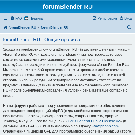
forumBlender RU
FAQ
Правила
Регистрация
Вход
П
forumBlender RU
forumBlender RU
о
forumBlender RU - Общие правила
и
с
Заходя на конференцию «forumBlender RU» (в дальнейшем «мы», «наш»,
«forumBlender RU», «https://forumblender.ru»), вы подтверждаете своё
к
согласие со следующими условиями. Если вы не согласны с ними,
пожалуйста, не заходите и не пользуйтесь форумами «forumBlender RU».
Мы оставляем за собой право изменять эти правила в любое время и
сделаем всё возможное, чтобы уведомить вас об этом, однако с вашей
стороны было бы разумным регулярно просматривать этот текст на
предмет изменений, так как использование конференции «forumBlender
RU» после обновления/исправления условий означает ваше согласие с
ними.
Наши форумы работают под управлением программного обеспечения
для создания конференций phpBB (в дальнейшем «они», «программное
обеспечение phpBB», «www.phpbb.com», «phpBB Limited», «phpBB
Teams»), выпущенного по лицензии «
GNU General Public License v2
» (в
дальнейшем «GPL»). Скачать его можно по адресу
www.phpbb.com
.
Ограничения лицензии GPL для программного обеспечения phpBB строго