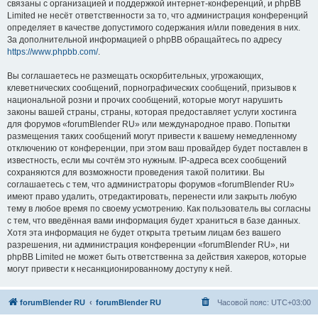
связаны с организацией и поддержкой интернет-конференций, и phpBB
Limited не несёт ответственности за то, что администрация конференций
определяет в качестве допустимого содержания и/или поведения в них.
За дополнительной информацией о phpBB обращайтесь по адресу
https://www.phpbb.com/
.
Вы соглашаетесь не размещать оскорбительных, угрожающих,
клеветнических сообщений, порнографических сообщений, призывов к
национальной розни и прочих сообщений, которые могут нарушить
законы вашей страны, страны, которая предоставляет услуги хостинга
для форумов «forumBlender RU» или международное право. Попытки
размещения таких сообщений могут привести к вашему немедленному
отключению от конференции, при этом ваш провайдер будет поставлен в
известность, если мы сочтём это нужным. IP-адреса всех сообщений
сохраняются для возможности проведения такой политики. Вы
соглашаетесь с тем, что администраторы форумов «forumBlender RU»
имеют право удалить, отредактировать, перенести или закрыть любую
тему в любое время по своему усмотрению. Как пользователь вы согласны
с тем, что введённая вами информация будет храниться в базе данных.
Хотя эта информация не будет открыта третьим лицам без вашего
разрешения, ни администрация конференции «forumBlender RU», ни
phpBB Limited не может быть ответственна за действия хакеров, которые
могут привести к несанкционированному доступу к ней.
forumBlender RU
forumBlender RU
Часовой пояс:
UTC+03:00