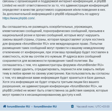
связаны с организацией и поддержкой интернет-конференций, и phpBB
Limited не несёт ответственности за то, что администрация конференций
определяет в качестве допустимого содержания и/или поведения в них.
За дополнительной информацией о phpBB обращайтесь по адресу
https://www.phpbb.com/
.
Вы соглашаетесь не размещать оскорбительных, угрожающих,
клеветнических сообщений, порнографических сообщений, призывов к
национальной розни и прочих сообщений, которые могут нарушить
законы вашей страны, страны, которая предоставляет услуги хостинга
для форумов «forumBlender RU» или международное право. Попытки
размещения таких сообщений могут привести к вашему немедленному
отключению от конференции, при этом ваш провайдер будет поставлен в
известность, если мы сочтём это нужным. IP-адреса всех сообщений
сохраняются для возможности проведения такой политики. Вы
соглашаетесь с тем, что администраторы форумов «forumBlender RU»
имеют право удалить, отредактировать, перенести или закрыть любую
тему в любое время по своему усмотрению. Как пользователь вы согласны
с тем, что введённая вами информация будет храниться в базе данных.
Хотя эта информация не будет открыта третьим лицам без вашего
разрешения, ни администрация конференции «forumBlender RU», ни
phpBB Limited не может быть ответственна за действия хакеров, которые
могут привести к несанкционированному доступу к ней.
forumBlender RU
forumBlender RU
Часовой пояс:
UTC+03:00