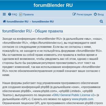
forumBlender RU
FAQ
Правила
Регистрация
Вход
П
forumBlender RU
forumBlender RU
о
forumBlender RU - Общие правила
и
с
Заходя на конференцию «forumBlender RU» (в дальнейшем «мы», «наш»,
«forumBlender RU», «https://forumblender.ru»), вы подтверждаете своё
к
согласие со следующими условиями. Если вы не согласны с ними,
пожалуйста, не заходите и не пользуйтесь форумами «forumBlender RU».
Мы оставляем за собой право изменять эти правила в любое время и
сделаем всё возможное, чтобы уведомить вас об этом, однако с вашей
стороны было бы разумным регулярно просматривать этот текст на
предмет изменений, так как использование конференции «forumBlender
RU» после обновления/исправления условий означает ваше согласие с
ними.
Наши форумы работают под управлением программного обеспечения
для создания конференций phpBB (в дальнейшем «они», «программное
обеспечение phpBB», «www.phpbb.com», «phpBB Limited», «phpBB
Teams»), выпущенного по лицензии «
GNU General Public License v2
» (в
дальнейшем «GPL»). Скачать его можно по адресу
www.phpbb.com
.
Ограничения лицензии GPL для программного обеспечения phpBB строго