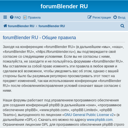
forumBlender RU
FAQ
Правила
Регистрация
Вход
П
forumBlender RU
forumBlender RU
о
forumBlender RU - Общие правила
и
с
Заходя на конференцию «forumBlender RU» (в дальнейшем «мы», «наш»,
«forumBlender RU», «https://forumblender.ru»), вы подтверждаете своё
к
согласие со следующими условиями. Если вы не согласны с ними,
пожалуйста, не заходите и не пользуйтесь форумами «forumBlender RU».
Мы оставляем за собой право изменять эти правила в любое время и
сделаем всё возможное, чтобы уведомить вас об этом, однако с вашей
стороны было бы разумным регулярно просматривать этот текст на
предмет изменений, так как использование конференции «forumBlender
RU» после обновления/исправления условий означает ваше согласие с
ними.
Наши форумы работают под управлением программного обеспечения
для создания конференций phpBB (в дальнейшем «они», «программное
обеспечение phpBB», «www.phpbb.com», «phpBB Limited», «phpBB
Teams»), выпущенного по лицензии «
GNU General Public License v2
» (в
дальнейшем «GPL»). Скачать его можно по адресу
www.phpbb.com
.
Ограничения лицензии GPL для программного обеспечения phpBB строго