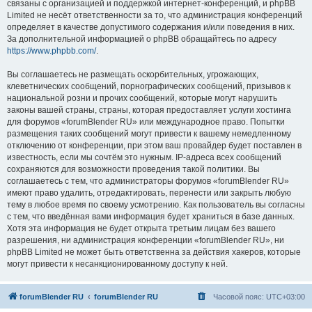
связаны с организацией и поддержкой интернет-конференций, и phpBB
Limited не несёт ответственности за то, что администрация конференций
определяет в качестве допустимого содержания и/или поведения в них.
За дополнительной информацией о phpBB обращайтесь по адресу
https://www.phpbb.com/
.
Вы соглашаетесь не размещать оскорбительных, угрожающих,
клеветнических сообщений, порнографических сообщений, призывов к
национальной розни и прочих сообщений, которые могут нарушить
законы вашей страны, страны, которая предоставляет услуги хостинга
для форумов «forumBlender RU» или международное право. Попытки
размещения таких сообщений могут привести к вашему немедленному
отключению от конференции, при этом ваш провайдер будет поставлен в
известность, если мы сочтём это нужным. IP-адреса всех сообщений
сохраняются для возможности проведения такой политики. Вы
соглашаетесь с тем, что администраторы форумов «forumBlender RU»
имеют право удалить, отредактировать, перенести или закрыть любую
тему в любое время по своему усмотрению. Как пользователь вы согласны
с тем, что введённая вами информация будет храниться в базе данных.
Хотя эта информация не будет открыта третьим лицам без вашего
разрешения, ни администрация конференции «forumBlender RU», ни
phpBB Limited не может быть ответственна за действия хакеров, которые
могут привести к несанкционированному доступу к ней.
forumBlender RU
forumBlender RU
Часовой пояс:
UTC+03:00