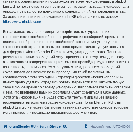
связаны с организацией и поддержкой интернет-конференций, и phpBB
Limited не несёт ответственности за то, что администрация конференций
определяет в качестве допустимого содержания и/или поведения в них.
За дополнительной информацией о phpBB обращайтесь по адресу
https://www.phpbb.com/
.
Вы соглашаетесь не размещать оскорбительных, угрожающих,
клеветнических сообщений, порнографических сообщений, призывов к
национальной розни и прочих сообщений, которые могут нарушить
законы вашей страны, страны, которая предоставляет услуги хостинга
для форумов «forumBlender RU» или международное право. Попытки
размещения таких сообщений могут привести к вашему немедленному
отключению от конференции, при этом ваш провайдер будет поставлен в
известность, если мы сочтём это нужным. IP-адреса всех сообщений
сохраняются для возможности проведения такой политики. Вы
соглашаетесь с тем, что администраторы форумов «forumBlender RU»
имеют право удалить, отредактировать, перенести или закрыть любую
тему в любое время по своему усмотрению. Как пользователь вы согласны
с тем, что введённая вами информация будет храниться в базе данных.
Хотя эта информация не будет открыта третьим лицам без вашего
разрешения, ни администрация конференции «forumBlender RU», ни
phpBB Limited не может быть ответственна за действия хакеров, которые
могут привести к несанкционированному доступу к ней.
forumBlender RU
forumBlender RU
Часовой пояс:
UTC+03:00