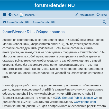
forumBlender RU
FAQ
Правила
Регистрация
Вход
П
forumBlender RU
forumBlender RU
о
forumBlender RU - Общие правила
и
с
Заходя на конференцию «forumBlender RU» (в дальнейшем «мы», «наш»,
«forumBlender RU», «https://forumblender.ru»), вы подтверждаете своё
к
согласие со следующими условиями. Если вы не согласны с ними,
пожалуйста, не заходите и не пользуйтесь форумами «forumBlender RU».
Мы оставляем за собой право изменять эти правила в любое время и
сделаем всё возможное, чтобы уведомить вас об этом, однако с вашей
стороны было бы разумным регулярно просматривать этот текст на
предмет изменений, так как использование конференции «forumBlender
RU» после обновления/исправления условий означает ваше согласие с
ними.
Наши форумы работают под управлением программного обеспечения
для создания конференций phpBB (в дальнейшем «они», «программное
обеспечение phpBB», «www.phpbb.com», «phpBB Limited», «phpBB
Teams»), выпущенного по лицензии «
GNU General Public License v2
» (в
дальнейшем «GPL»). Скачать его можно по адресу
www.phpbb.com
.
Ограничения лицензии GPL для программного обеспечения phpBB строго