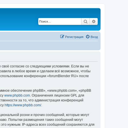
Поиск
Расширенный по
Регистрация
Вход
е своё согласие со следующими условиями. Если вы не
правила в любое время и сделаем всё возможное, чтобы
 использование конференции «forumBlender RU» после
ммное обеспечение phpBB», «www.phpbb.com», «phpBB
есу
www.phpbb.com
. Ограничения лицензии GPL для
ственности за то, что администрация конференций
есу
https://www.phpbb.com/
.
циональной розни и прочих сообщений, которые могут
право. Попытки размещения таких сообщений могут
 это нужным. IP-адреса всех сообщений сохраняются для