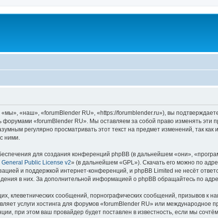
мы», «наш», «forumBlender RU», «https://forumblender.ru»), вы подтверждает
сь форумами «forumBlender RU». Мы оставляем за собой право изменять эти 
разумным регулярно просматривать этот текст на предмет изменений, так как
с ними.
еспечения для создания конференций phpBB (в дальнейшем «они», «програ
General Public License v2
» (в дальнейшем «GPL»). Скачать его можно по адр
зацией и поддержкой интернет-конференций, и phpBB Limited не несёт ответ
ведения в них. За дополнительной информацией о phpBB обращайтесь по адр
их, клеветнических сообщений, порнографических сообщений, призывов к на
вляет услуги хостинга для форумов «forumBlender RU» или международное 
ии, при этом ваш провайдер будет поставлен в известность, если мы сочтём