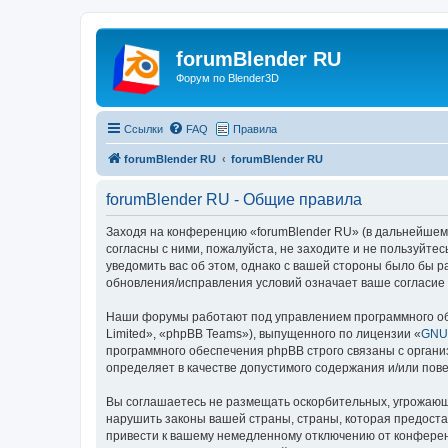
forumBlender RU
Форум по Blender3D
Ссылки
FAQ
Правила
forumBlender RU
forumBlender RU
forumBlender RU - Общие правила
Заходя на конференцию «forumBlender RU» (в дальнейшем «
согласны с ними, пожалуйста, не заходите и не пользуйте
уведомить вас об этом, однако с вашей стороны было бы 
обновления/исправления условий означает ваше согласие 
Наши форумы работают под управлением программного об
Limited», «phpBB Teams»), выпущенного по лицензии «
GNU 
программного обеспечения phpBB строго связаны с органи
определяет в качестве допустимого содержания и/или по
Вы соглашаетесь не размещать оскорбительных, угрожающ
нарушить законы вашей страны, страны, которая предоста
привести к вашему немедленному отключению от конференц