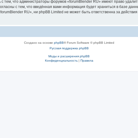
 с тем, что администраторы форумов «forumBlender RU» имеют право удалить
согласны с тем, что введённая вами информация будет храниться в базе дан
orumBlender RU», ни phpBB Limited не может быть ответственна за действия
Создано на основе
phpBB
® Forum Software © phpBB Limited
Русская поддержка phpBB
Моды и расширения phpBB
Конфиденциальность
|
Правила