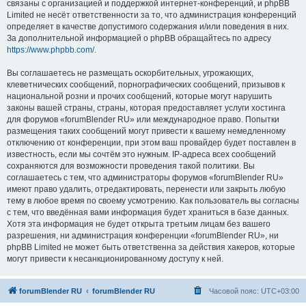
связаны с организацией и поддержкой интернет-конференций, и phpBB
Limited не несёт ответственности за то, что администрация конференций
определяет в качестве допустимого содержания и/или поведения в них.
За дополнительной информацией о phpBB обращайтесь по адресу
https://www.phpbb.com/
.
Вы соглашаетесь не размещать оскорбительных, угрожающих,
клеветнических сообщений, порнографических сообщений, призывов к
национальной розни и прочих сообщений, которые могут нарушить
законы вашей страны, страны, которая предоставляет услуги хостинга
для форумов «forumBlender RU» или международное право. Попытки
размещения таких сообщений могут привести к вашему немедленному
отключению от конференции, при этом ваш провайдер будет поставлен в
известность, если мы сочтём это нужным. IP-адреса всех сообщений
сохраняются для возможности проведения такой политики. Вы
соглашаетесь с тем, что администраторы форумов «forumBlender RU»
имеют право удалить, отредактировать, перенести или закрыть любую
тему в любое время по своему усмотрению. Как пользователь вы согласны
с тем, что введённая вами информация будет храниться в базе данных.
Хотя эта информация не будет открыта третьим лицам без вашего
разрешения, ни администрация конференции «forumBlender RU», ни
phpBB Limited не может быть ответственна за действия хакеров, которые
могут привести к несанкционированному доступу к ней.
forumBlender RU
forumBlender RU
Часовой пояс:
UTC+03:00