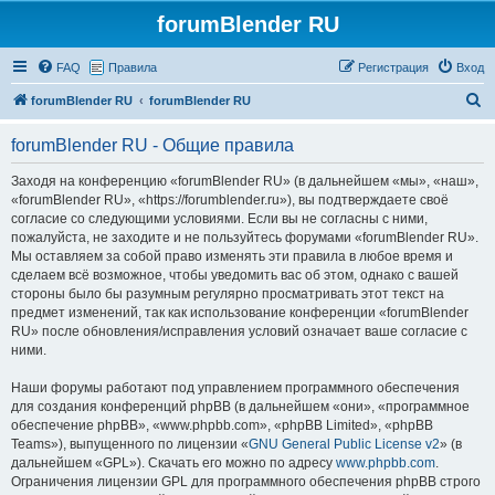
forumBlender RU
FAQ
Правила
Регистрация
Вход
П
forumBlender RU
forumBlender RU
о
forumBlender RU - Общие правила
и
с
Заходя на конференцию «forumBlender RU» (в дальнейшем «мы», «наш»,
«forumBlender RU», «https://forumblender.ru»), вы подтверждаете своё
к
согласие со следующими условиями. Если вы не согласны с ними,
пожалуйста, не заходите и не пользуйтесь форумами «forumBlender RU».
Мы оставляем за собой право изменять эти правила в любое время и
сделаем всё возможное, чтобы уведомить вас об этом, однако с вашей
стороны было бы разумным регулярно просматривать этот текст на
предмет изменений, так как использование конференции «forumBlender
RU» после обновления/исправления условий означает ваше согласие с
ними.
Наши форумы работают под управлением программного обеспечения
для создания конференций phpBB (в дальнейшем «они», «программное
обеспечение phpBB», «www.phpbb.com», «phpBB Limited», «phpBB
Teams»), выпущенного по лицензии «
GNU General Public License v2
» (в
дальнейшем «GPL»). Скачать его можно по адресу
www.phpbb.com
.
Ограничения лицензии GPL для программного обеспечения phpBB строго