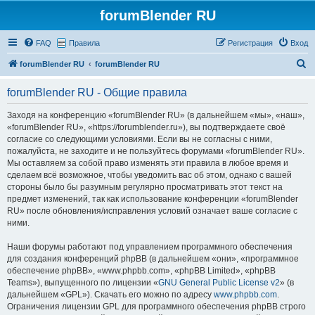
forumBlender RU
FAQ
Правила
Регистрация
Вход
П
forumBlender RU
forumBlender RU
о
forumBlender RU - Общие правила
и
с
Заходя на конференцию «forumBlender RU» (в дальнейшем «мы», «наш»,
«forumBlender RU», «https://forumblender.ru»), вы подтверждаете своё
к
согласие со следующими условиями. Если вы не согласны с ними,
пожалуйста, не заходите и не пользуйтесь форумами «forumBlender RU».
Мы оставляем за собой право изменять эти правила в любое время и
сделаем всё возможное, чтобы уведомить вас об этом, однако с вашей
стороны было бы разумным регулярно просматривать этот текст на
предмет изменений, так как использование конференции «forumBlender
RU» после обновления/исправления условий означает ваше согласие с
ними.
Наши форумы работают под управлением программного обеспечения
для создания конференций phpBB (в дальнейшем «они», «программное
обеспечение phpBB», «www.phpbb.com», «phpBB Limited», «phpBB
Teams»), выпущенного по лицензии «
GNU General Public License v2
» (в
дальнейшем «GPL»). Скачать его можно по адресу
www.phpbb.com
.
Ограничения лицензии GPL для программного обеспечения phpBB строго