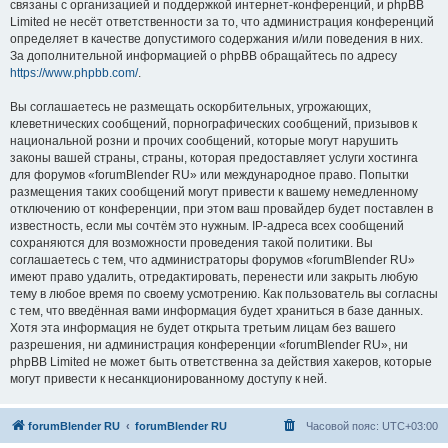
связаны с организацией и поддержкой интернет-конференций, и phpBB
Limited не несёт ответственности за то, что администрация конференций
определяет в качестве допустимого содержания и/или поведения в них.
За дополнительной информацией о phpBB обращайтесь по адресу
https://www.phpbb.com/
.
Вы соглашаетесь не размещать оскорбительных, угрожающих,
клеветнических сообщений, порнографических сообщений, призывов к
национальной розни и прочих сообщений, которые могут нарушить
законы вашей страны, страны, которая предоставляет услуги хостинга
для форумов «forumBlender RU» или международное право. Попытки
размещения таких сообщений могут привести к вашему немедленному
отключению от конференции, при этом ваш провайдер будет поставлен в
известность, если мы сочтём это нужным. IP-адреса всех сообщений
сохраняются для возможности проведения такой политики. Вы
соглашаетесь с тем, что администраторы форумов «forumBlender RU»
имеют право удалить, отредактировать, перенести или закрыть любую
тему в любое время по своему усмотрению. Как пользователь вы согласны
с тем, что введённая вами информация будет храниться в базе данных.
Хотя эта информация не будет открыта третьим лицам без вашего
разрешения, ни администрация конференции «forumBlender RU», ни
phpBB Limited не может быть ответственна за действия хакеров, которые
могут привести к несанкционированному доступу к ней.
forumBlender RU
forumBlender RU
Часовой пояс:
UTC+03:00