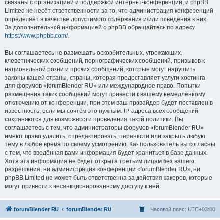
связаны с организацией и поддержкой интернет-конференций, и phpBB
Limited не несёт ответственности за то, что администрация конференций
определяет в качестве допустимого содержания и/или поведения в них.
За дополнительной информацией о phpBB обращайтесь по адресу
https://www.phpbb.com/
.
Вы соглашаетесь не размещать оскорбительных, угрожающих,
клеветнических сообщений, порнографических сообщений, призывов к
национальной розни и прочих сообщений, которые могут нарушить
законы вашей страны, страны, которая предоставляет услуги хостинга
для форумов «forumBlender RU» или международное право. Попытки
размещения таких сообщений могут привести к вашему немедленному
отключению от конференции, при этом ваш провайдер будет поставлен в
известность, если мы сочтём это нужным. IP-адреса всех сообщений
сохраняются для возможности проведения такой политики. Вы
соглашаетесь с тем, что администраторы форумов «forumBlender RU»
имеют право удалить, отредактировать, перенести или закрыть любую
тему в любое время по своему усмотрению. Как пользователь вы согласны
с тем, что введённая вами информация будет храниться в базе данных.
Хотя эта информация не будет открыта третьим лицам без вашего
разрешения, ни администрация конференции «forumBlender RU», ни
phpBB Limited не может быть ответственна за действия хакеров, которые
могут привести к несанкционированному доступу к ней.
forumBlender RU
forumBlender RU
Часовой пояс:
UTC+03:00