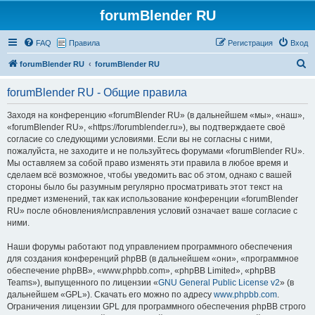
forumBlender RU
FAQ
Правила
Регистрация
Вход
П
forumBlender RU
forumBlender RU
о
forumBlender RU - Общие правила
и
с
Заходя на конференцию «forumBlender RU» (в дальнейшем «мы», «наш»,
«forumBlender RU», «https://forumblender.ru»), вы подтверждаете своё
к
согласие со следующими условиями. Если вы не согласны с ними,
пожалуйста, не заходите и не пользуйтесь форумами «forumBlender RU».
Мы оставляем за собой право изменять эти правила в любое время и
сделаем всё возможное, чтобы уведомить вас об этом, однако с вашей
стороны было бы разумным регулярно просматривать этот текст на
предмет изменений, так как использование конференции «forumBlender
RU» после обновления/исправления условий означает ваше согласие с
ними.
Наши форумы работают под управлением программного обеспечения
для создания конференций phpBB (в дальнейшем «они», «программное
обеспечение phpBB», «www.phpbb.com», «phpBB Limited», «phpBB
Teams»), выпущенного по лицензии «
GNU General Public License v2
» (в
дальнейшем «GPL»). Скачать его можно по адресу
www.phpbb.com
.
Ограничения лицензии GPL для программного обеспечения phpBB строго