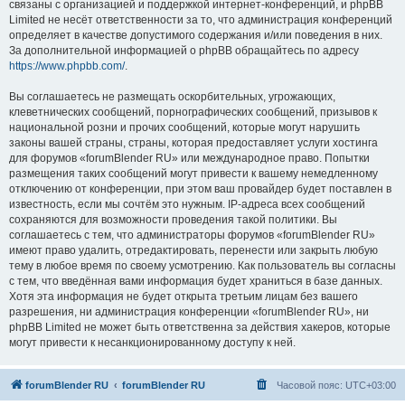
связаны с организацией и поддержкой интернет-конференций, и phpBB
Limited не несёт ответственности за то, что администрация конференций
определяет в качестве допустимого содержания и/или поведения в них.
За дополнительной информацией о phpBB обращайтесь по адресу
https://www.phpbb.com/
.
Вы соглашаетесь не размещать оскорбительных, угрожающих,
клеветнических сообщений, порнографических сообщений, призывов к
национальной розни и прочих сообщений, которые могут нарушить
законы вашей страны, страны, которая предоставляет услуги хостинга
для форумов «forumBlender RU» или международное право. Попытки
размещения таких сообщений могут привести к вашему немедленному
отключению от конференции, при этом ваш провайдер будет поставлен в
известность, если мы сочтём это нужным. IP-адреса всех сообщений
сохраняются для возможности проведения такой политики. Вы
соглашаетесь с тем, что администраторы форумов «forumBlender RU»
имеют право удалить, отредактировать, перенести или закрыть любую
тему в любое время по своему усмотрению. Как пользователь вы согласны
с тем, что введённая вами информация будет храниться в базе данных.
Хотя эта информация не будет открыта третьим лицам без вашего
разрешения, ни администрация конференции «forumBlender RU», ни
phpBB Limited не может быть ответственна за действия хакеров, которые
могут привести к несанкционированному доступу к ней.
forumBlender RU
forumBlender RU
Часовой пояс:
UTC+03:00