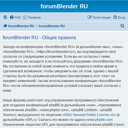
forumBlender RU
FAQ
Правила
Регистрация
Вход
П
forumBlender RU
forumBlender RU
о
forumBlender RU - Общие правила
и
с
Заходя на конференцию «forumBlender RU» (в дальнейшем «мы», «наш»,
«forumBlender RU», «https://forumblender.ru»), вы подтверждаете своё
к
согласие со следующими условиями. Если вы не согласны с ними,
пожалуйста, не заходите и не пользуйтесь форумами «forumBlender RU».
Мы оставляем за собой право изменять эти правила в любое время и
сделаем всё возможное, чтобы уведомить вас об этом, однако с вашей
стороны было бы разумным регулярно просматривать этот текст на
предмет изменений, так как использование конференции «forumBlender
RU» после обновления/исправления условий означает ваше согласие с
ними.
Наши форумы работают под управлением программного обеспечения
для создания конференций phpBB (в дальнейшем «они», «программное
обеспечение phpBB», «www.phpbb.com», «phpBB Limited», «phpBB
Teams»), выпущенного по лицензии «
GNU General Public License v2
» (в
дальнейшем «GPL»). Скачать его можно по адресу
www.phpbb.com
.
Ограничения лицензии GPL для программного обеспечения phpBB строго