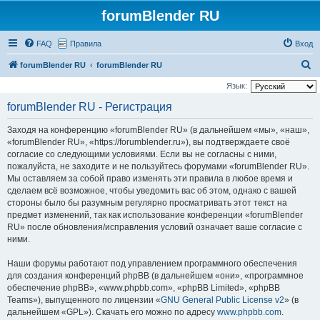
forumBlender RU
FAQ
Правила
Вход
П
forumBlender RU
forumBlender RU
о
Язык:
и
forumBlender RU - Регистрация
с
Заходя на конференцию «forumBlender RU» (в дальнейшем «мы», «наш»,
к
«forumBlender RU», «https://forumblender.ru»), вы подтверждаете своё
согласие со следующими условиями. Если вы не согласны с ними,
пожалуйста, не заходите и не пользуйтесь форумами «forumBlender RU».
Мы оставляем за собой право изменять эти правила в любое время и
сделаем всё возможное, чтобы уведомить вас об этом, однако с вашей
стороны было бы разумным регулярно просматривать этот текст на
предмет изменений, так как использование конференции «forumBlender
RU» после обновления/исправления условий означает ваше согласие с
ними.
Наши форумы работают под управлением программного обеспечения
для создания конференций phpBB (в дальнейшем «они», «программное
обеспечение phpBB», «www.phpbb.com», «phpBB Limited», «phpBB
Teams»), выпущенного по лицензии «
GNU General Public License v2
» (в
дальнейшем «GPL»). Скачать его можно по адресу
www.phpbb.com
.