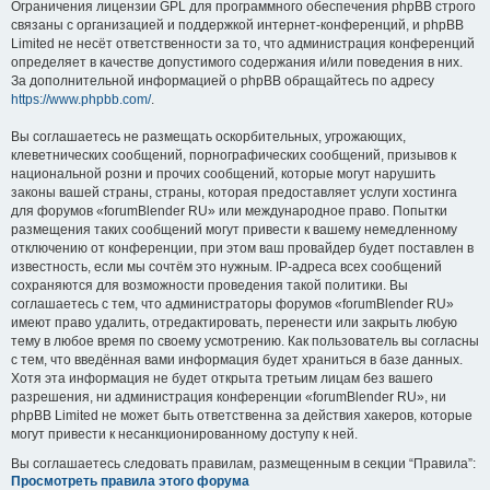
Ограничения лицензии GPL для программного обеспечения phpBB строго
связаны с организацией и поддержкой интернет-конференций, и phpBB
Limited не несёт ответственности за то, что администрация конференций
определяет в качестве допустимого содержания и/или поведения в них.
За дополнительной информацией о phpBB обращайтесь по адресу
https://www.phpbb.com/
.
Вы соглашаетесь не размещать оскорбительных, угрожающих,
клеветнических сообщений, порнографических сообщений, призывов к
национальной розни и прочих сообщений, которые могут нарушить
законы вашей страны, страны, которая предоставляет услуги хостинга
для форумов «forumBlender RU» или международное право. Попытки
размещения таких сообщений могут привести к вашему немедленному
отключению от конференции, при этом ваш провайдер будет поставлен в
известность, если мы сочтём это нужным. IP-адреса всех сообщений
сохраняются для возможности проведения такой политики. Вы
соглашаетесь с тем, что администраторы форумов «forumBlender RU»
имеют право удалить, отредактировать, перенести или закрыть любую
тему в любое время по своему усмотрению. Как пользователь вы согласны
с тем, что введённая вами информация будет храниться в базе данных.
Хотя эта информация не будет открыта третьим лицам без вашего
разрешения, ни администрация конференции «forumBlender RU», ни
phpBB Limited не может быть ответственна за действия хакеров, которые
могут привести к несанкционированному доступу к ней.
Вы соглашаетесь следовать правилам, размещенным в секции “Правила”:
Просмотреть правила этого форума