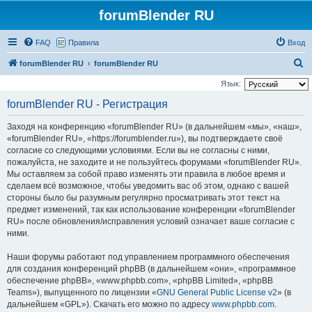
forumBlender RU
FAQ
Правила
Вход
П
forumBlender RU
forumBlender RU
о
Язык:
и
forumBlender RU - Регистрация
с
Заходя на конференцию «forumBlender RU» (в дальнейшем «мы», «наш»,
к
«forumBlender RU», «https://forumblender.ru»), вы подтверждаете своё
согласие со следующими условиями. Если вы не согласны с ними,
пожалуйста, не заходите и не пользуйтесь форумами «forumBlender RU».
Мы оставляем за собой право изменять эти правила в любое время и
сделаем всё возможное, чтобы уведомить вас об этом, однако с вашей
стороны было бы разумным регулярно просматривать этот текст на
предмет изменений, так как использование конференции «forumBlender
RU» после обновления/исправления условий означает ваше согласие с
ними.
Наши форумы работают под управлением программного обеспечения
для создания конференций phpBB (в дальнейшем «они», «программное
обеспечение phpBB», «www.phpbb.com», «phpBB Limited», «phpBB
Teams»), выпущенного по лицензии «
GNU General Public License v2
» (в
дальнейшем «GPL»). Скачать его можно по адресу
www.phpbb.com
.