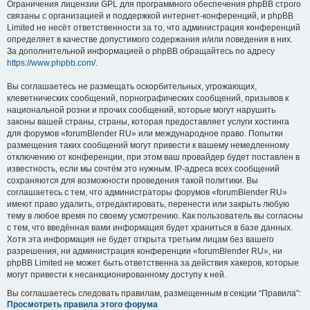
Ограничения лицензии GPL для программного обеспечения phpBB строго
связаны с организацией и поддержкой интернет-конференций, и phpBB
Limited не несёт ответственности за то, что администрация конференций
определяет в качестве допустимого содержания и/или поведения в них.
За дополнительной информацией о phpBB обращайтесь по адресу
https://www.phpbb.com/
.
Вы соглашаетесь не размещать оскорбительных, угрожающих,
клеветнических сообщений, порнографических сообщений, призывов к
национальной розни и прочих сообщений, которые могут нарушить
законы вашей страны, страны, которая предоставляет услуги хостинга
для форумов «forumBlender RU» или международное право. Попытки
размещения таких сообщений могут привести к вашему немедленному
отключению от конференции, при этом ваш провайдер будет поставлен в
известность, если мы сочтём это нужным. IP-адреса всех сообщений
сохраняются для возможности проведения такой политики. Вы
соглашаетесь с тем, что администраторы форумов «forumBlender RU»
имеют право удалить, отредактировать, перенести или закрыть любую
тему в любое время по своему усмотрению. Как пользователь вы согласны
с тем, что введённая вами информация будет храниться в базе данных.
Хотя эта информация не будет открыта третьим лицам без вашего
разрешения, ни администрация конференции «forumBlender RU», ни
phpBB Limited не может быть ответственна за действия хакеров, которые
могут привести к несанкционированному доступу к ней.
Вы соглашаетесь следовать правилам, размещенным в секции “Правила”:
Просмотреть правила этого форума