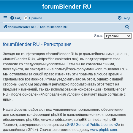
forumBlender RU
FAQ
Правила
Вход
П
forumBlender RU
forumBlender RU
о
Язык:
и
forumBlender RU - Регистрация
с
Заходя на конференцию «forumBlender RU» (в дальнейшем «мы», «наш»,
к
«forumBlender RU», «https://forumblender.ru»), вы подтверждаете своё
согласие со следующими условиями. Если вы не согласны с ними,
пожалуйста, не заходите и не пользуйтесь форумами «forumBlender RU».
Мы оставляем за собой право изменять эти правила в любое время и
сделаем всё возможное, чтобы уведомить вас об этом, однако с вашей
стороны было бы разумным регулярно просматривать этот текст на
предмет изменений, так как использование конференции «forumBlender
RU» после обновления/исправления условий означает ваше согласие с
ними.
Наши форумы работают под управлением программного обеспечения
для создания конференций phpBB (в дальнейшем «они», «программное
обеспечение phpBB», «www.phpbb.com», «phpBB Limited», «phpBB
Teams»), выпущенного по лицензии «
GNU General Public License v2
» (в
дальнейшем «GPL»). Скачать его можно по адресу
www.phpbb.com
.