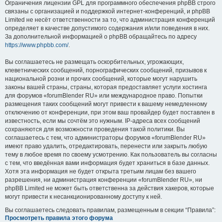
Ограничения лицензии GPL для программного обеспечения phpBB строго
связаны с организацией и поддержкой интернет-конференций, и phpBB
Limited не несёт ответственности за то, что администрация конференций
определяет в качестве допустимого содержания и/или поведения в них.
За дополнительной информацией о phpBB обращайтесь по адресу
https://www.phpbb.com/
.
Вы соглашаетесь не размещать оскорбительных, угрожающих,
клеветнических сообщений, порнографических сообщений, призывов к
национальной розни и прочих сообщений, которые могут нарушить
законы вашей страны, страны, которая предоставляет услуги хостинга
для форумов «forumBlender RU» или международное право. Попытки
размещения таких сообщений могут привести к вашему немедленному
отключению от конференции, при этом ваш провайдер будет поставлен в
известность, если мы сочтём это нужным. IP-адреса всех сообщений
сохраняются для возможности проведения такой политики. Вы
соглашаетесь с тем, что администраторы форумов «forumBlender RU»
имеют право удалить, отредактировать, перенести или закрыть любую
тему в любое время по своему усмотрению. Как пользователь вы согласны
с тем, что введённая вами информация будет храниться в базе данных.
Хотя эта информация не будет открыта третьим лицам без вашего
разрешения, ни администрация конференции «forumBlender RU», ни
phpBB Limited не может быть ответственна за действия хакеров, которые
могут привести к несанкционированному доступу к ней.
Вы соглашаетесь следовать правилам, размещенным в секции “Правила”:
Просмотреть правила этого форума