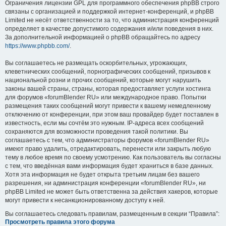
Ограничения лицензии GPL для программного обеспечения phpBB строго
связаны с организацией и поддержкой интернет-конференций, и phpBB
Limited не несёт ответственности за то, что администрация конференций
определяет в качестве допустимого содержания и/или поведения в них.
За дополнительной информацией о phpBB обращайтесь по адресу
https://www.phpbb.com/
.
Вы соглашаетесь не размещать оскорбительных, угрожающих,
клеветнических сообщений, порнографических сообщений, призывов к
национальной розни и прочих сообщений, которые могут нарушить
законы вашей страны, страны, которая предоставляет услуги хостинга
для форумов «forumBlender RU» или международное право. Попытки
размещения таких сообщений могут привести к вашему немедленному
отключению от конференции, при этом ваш провайдер будет поставлен в
известность, если мы сочтём это нужным. IP-адреса всех сообщений
сохраняются для возможности проведения такой политики. Вы
соглашаетесь с тем, что администраторы форумов «forumBlender RU»
имеют право удалить, отредактировать, перенести или закрыть любую
тему в любое время по своему усмотрению. Как пользователь вы согласны
с тем, что введённая вами информация будет храниться в базе данных.
Хотя эта информация не будет открыта третьим лицам без вашего
разрешения, ни администрация конференции «forumBlender RU», ни
phpBB Limited не может быть ответственна за действия хакеров, которые
могут привести к несанкционированному доступу к ней.
Вы соглашаетесь следовать правилам, размещенным в секции “Правила”:
Просмотреть правила этого форума