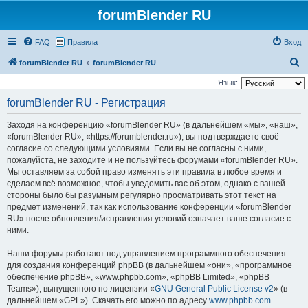
forumBlender RU
FAQ
Правила
Вход
П
forumBlender RU
forumBlender RU
о
Язык:
и
forumBlender RU - Регистрация
с
Заходя на конференцию «forumBlender RU» (в дальнейшем «мы», «наш»,
к
«forumBlender RU», «https://forumblender.ru»), вы подтверждаете своё
согласие со следующими условиями. Если вы не согласны с ними,
пожалуйста, не заходите и не пользуйтесь форумами «forumBlender RU».
Мы оставляем за собой право изменять эти правила в любое время и
сделаем всё возможное, чтобы уведомить вас об этом, однако с вашей
стороны было бы разумным регулярно просматривать этот текст на
предмет изменений, так как использование конференции «forumBlender
RU» после обновления/исправления условий означает ваше согласие с
ними.
Наши форумы работают под управлением программного обеспечения
для создания конференций phpBB (в дальнейшем «они», «программное
обеспечение phpBB», «www.phpbb.com», «phpBB Limited», «phpBB
Teams»), выпущенного по лицензии «
GNU General Public License v2
» (в
дальнейшем «GPL»). Скачать его можно по адресу
www.phpbb.com
.