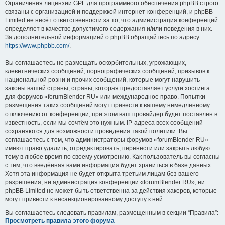
Ограничения лицензии GPL для программного обеспечения phpBB строго
связаны с организацией и поддержкой интернет-конференций, и phpBB
Limited не несёт ответственности за то, что администрация конференций
определяет в качестве допустимого содержания и/или поведения в них.
За дополнительной информацией о phpBB обращайтесь по адресу
https://www.phpbb.com/
.
Вы соглашаетесь не размещать оскорбительных, угрожающих,
клеветнических сообщений, порнографических сообщений, призывов к
национальной розни и прочих сообщений, которые могут нарушить
законы вашей страны, страны, которая предоставляет услуги хостинга
для форумов «forumBlender RU» или международное право. Попытки
размещения таких сообщений могут привести к вашему немедленному
отключению от конференции, при этом ваш провайдер будет поставлен в
известность, если мы сочтём это нужным. IP-адреса всех сообщений
сохраняются для возможности проведения такой политики. Вы
соглашаетесь с тем, что администраторы форумов «forumBlender RU»
имеют право удалить, отредактировать, перенести или закрыть любую
тему в любое время по своему усмотрению. Как пользователь вы согласны
с тем, что введённая вами информация будет храниться в базе данных.
Хотя эта информация не будет открыта третьим лицам без вашего
разрешения, ни администрация конференции «forumBlender RU», ни
phpBB Limited не может быть ответственна за действия хакеров, которые
могут привести к несанкционированному доступу к ней.
Вы соглашаетесь следовать правилам, размещенным в секции “Правила”:
Просмотреть правила этого форума