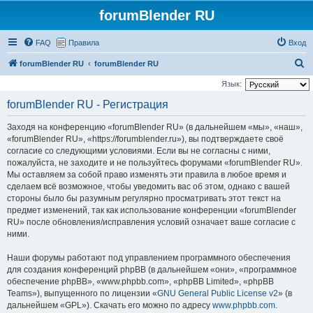
forumBlender RU
FAQ
Правила
Вход
П
forumBlender RU
forumBlender RU
о
Язык:
и
forumBlender RU - Регистрация
с
Заходя на конференцию «forumBlender RU» (в дальнейшем «мы», «наш»,
к
«forumBlender RU», «https://forumblender.ru»), вы подтверждаете своё
согласие со следующими условиями. Если вы не согласны с ними,
пожалуйста, не заходите и не пользуйтесь форумами «forumBlender RU».
Мы оставляем за собой право изменять эти правила в любое время и
сделаем всё возможное, чтобы уведомить вас об этом, однако с вашей
стороны было бы разумным регулярно просматривать этот текст на
предмет изменений, так как использование конференции «forumBlender
RU» после обновления/исправления условий означает ваше согласие с
ними.
Наши форумы работают под управлением программного обеспечения
для создания конференций phpBB (в дальнейшем «они», «программное
обеспечение phpBB», «www.phpbb.com», «phpBB Limited», «phpBB
Teams»), выпущенного по лицензии «
GNU General Public License v2
» (в
дальнейшем «GPL»). Скачать его можно по адресу
www.phpbb.com
.