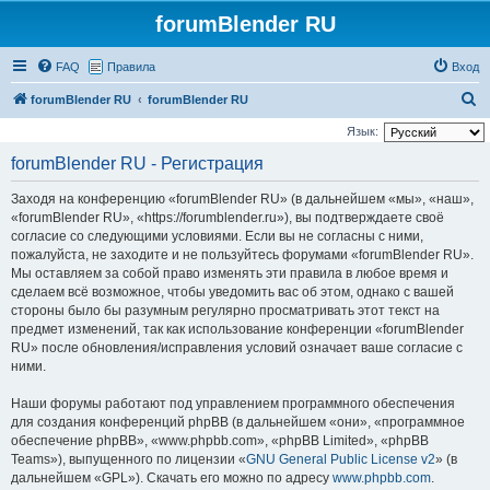
forumBlender RU
FAQ
Правила
Вход
П
forumBlender RU
forumBlender RU
о
Язык:
и
forumBlender RU - Регистрация
с
Заходя на конференцию «forumBlender RU» (в дальнейшем «мы», «наш»,
к
«forumBlender RU», «https://forumblender.ru»), вы подтверждаете своё
согласие со следующими условиями. Если вы не согласны с ними,
пожалуйста, не заходите и не пользуйтесь форумами «forumBlender RU».
Мы оставляем за собой право изменять эти правила в любое время и
сделаем всё возможное, чтобы уведомить вас об этом, однако с вашей
стороны было бы разумным регулярно просматривать этот текст на
предмет изменений, так как использование конференции «forumBlender
RU» после обновления/исправления условий означает ваше согласие с
ними.
Наши форумы работают под управлением программного обеспечения
для создания конференций phpBB (в дальнейшем «они», «программное
обеспечение phpBB», «www.phpbb.com», «phpBB Limited», «phpBB
Teams»), выпущенного по лицензии «
GNU General Public License v2
» (в
дальнейшем «GPL»). Скачать его можно по адресу
www.phpbb.com
.