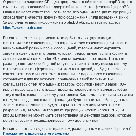
Ограничения лицензии GPL для программного обеспечения phpBB строго
связаны с организацией и поддержкой интернет-конференций, и phpBB
Limited не несёт ответственности за то, что администрация конференций
определяет в качестве допустимого содержания и/или поведения в них.
За дополнительной информацией о phpBB обращайтесь по адресу
https://www.phpbb.com/
.
Вы соглашаетесь не размещать оскорбительных, угрожающих,
клеветнических сообщений, порнографических сообщений, призывов к
национальной розни и прочих сообщений, которые могут нарушить
законы вашей страны, страны, которая предоставляет услуги хостинга
для форумов «forumBlender RU» или международное право. Попытки
размещения таких сообщений могут привести к вашему немедленному
отключению от конференции, при этом ваш провайдер будет поставлен в
известность, если мы сочтём это нужным. IP-адреса всех сообщений
сохраняются для возможности проведения такой политики. Вы
соглашаетесь с тем, что администраторы форумов «forumBlender RU»
имеют право удалить, отредактировать, перенести или закрыть любую
тему в любое время по своему усмотрению. Как пользователь вы согласны
с тем, что введённая вами информация будет храниться в базе данных.
Хотя эта информация не будет открыта третьим лицам без вашего
разрешения, ни администрация конференции «forumBlender RU», ни
phpBB Limited не может быть ответственна за действия хакеров, которые
могут привести к несанкционированному доступу к ней.
Вы соглашаетесь следовать правилам, размещенным в секции “Правила”:
Просмотреть правила этого форума