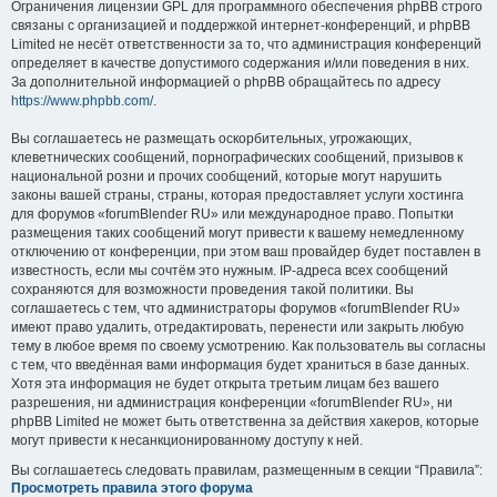
Ограничения лицензии GPL для программного обеспечения phpBB строго
связаны с организацией и поддержкой интернет-конференций, и phpBB
Limited не несёт ответственности за то, что администрация конференций
определяет в качестве допустимого содержания и/или поведения в них.
За дополнительной информацией о phpBB обращайтесь по адресу
https://www.phpbb.com/
.
Вы соглашаетесь не размещать оскорбительных, угрожающих,
клеветнических сообщений, порнографических сообщений, призывов к
национальной розни и прочих сообщений, которые могут нарушить
законы вашей страны, страны, которая предоставляет услуги хостинга
для форумов «forumBlender RU» или международное право. Попытки
размещения таких сообщений могут привести к вашему немедленному
отключению от конференции, при этом ваш провайдер будет поставлен в
известность, если мы сочтём это нужным. IP-адреса всех сообщений
сохраняются для возможности проведения такой политики. Вы
соглашаетесь с тем, что администраторы форумов «forumBlender RU»
имеют право удалить, отредактировать, перенести или закрыть любую
тему в любое время по своему усмотрению. Как пользователь вы согласны
с тем, что введённая вами информация будет храниться в базе данных.
Хотя эта информация не будет открыта третьим лицам без вашего
разрешения, ни администрация конференции «forumBlender RU», ни
phpBB Limited не может быть ответственна за действия хакеров, которые
могут привести к несанкционированному доступу к ней.
Вы соглашаетесь следовать правилам, размещенным в секции “Правила”:
Просмотреть правила этого форума