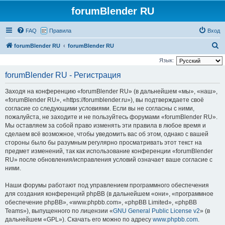
forumBlender RU
FAQ
Правила
Вход
П
forumBlender RU
forumBlender RU
о
Язык:
и
forumBlender RU - Регистрация
с
Заходя на конференцию «forumBlender RU» (в дальнейшем «мы», «наш»,
к
«forumBlender RU», «https://forumblender.ru»), вы подтверждаете своё
согласие со следующими условиями. Если вы не согласны с ними,
пожалуйста, не заходите и не пользуйтесь форумами «forumBlender RU».
Мы оставляем за собой право изменять эти правила в любое время и
сделаем всё возможное, чтобы уведомить вас об этом, однако с вашей
стороны было бы разумным регулярно просматривать этот текст на
предмет изменений, так как использование конференции «forumBlender
RU» после обновления/исправления условий означает ваше согласие с
ними.
Наши форумы работают под управлением программного обеспечения
для создания конференций phpBB (в дальнейшем «они», «программное
обеспечение phpBB», «www.phpbb.com», «phpBB Limited», «phpBB
Teams»), выпущенного по лицензии «
GNU General Public License v2
» (в
дальнейшем «GPL»). Скачать его можно по адресу
www.phpbb.com
.