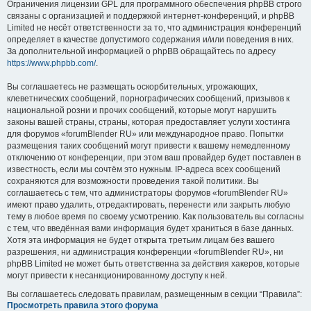
Ограничения лицензии GPL для программного обеспечения phpBB строго
связаны с организацией и поддержкой интернет-конференций, и phpBB
Limited не несёт ответственности за то, что администрация конференций
определяет в качестве допустимого содержания и/или поведения в них.
За дополнительной информацией о phpBB обращайтесь по адресу
https://www.phpbb.com/
.
Вы соглашаетесь не размещать оскорбительных, угрожающих,
клеветнических сообщений, порнографических сообщений, призывов к
национальной розни и прочих сообщений, которые могут нарушить
законы вашей страны, страны, которая предоставляет услуги хостинга
для форумов «forumBlender RU» или международное право. Попытки
размещения таких сообщений могут привести к вашему немедленному
отключению от конференции, при этом ваш провайдер будет поставлен в
известность, если мы сочтём это нужным. IP-адреса всех сообщений
сохраняются для возможности проведения такой политики. Вы
соглашаетесь с тем, что администраторы форумов «forumBlender RU»
имеют право удалить, отредактировать, перенести или закрыть любую
тему в любое время по своему усмотрению. Как пользователь вы согласны
с тем, что введённая вами информация будет храниться в базе данных.
Хотя эта информация не будет открыта третьим лицам без вашего
разрешения, ни администрация конференции «forumBlender RU», ни
phpBB Limited не может быть ответственна за действия хакеров, которые
могут привести к несанкционированному доступу к ней.
Вы соглашаетесь следовать правилам, размещенным в секции “Правила”:
Просмотреть правила этого форума