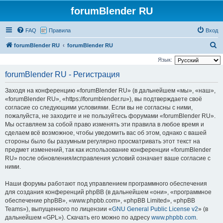
forumBlender RU
FAQ
Правила
Вход
П
forumBlender RU
forumBlender RU
о
Язык:
и
forumBlender RU - Регистрация
с
Заходя на конференцию «forumBlender RU» (в дальнейшем «мы», «наш»,
к
«forumBlender RU», «https://forumblender.ru»), вы подтверждаете своё
согласие со следующими условиями. Если вы не согласны с ними,
пожалуйста, не заходите и не пользуйтесь форумами «forumBlender RU».
Мы оставляем за собой право изменять эти правила в любое время и
сделаем всё возможное, чтобы уведомить вас об этом, однако с вашей
стороны было бы разумным регулярно просматривать этот текст на
предмет изменений, так как использование конференции «forumBlender
RU» после обновления/исправления условий означает ваше согласие с
ними.
Наши форумы работают под управлением программного обеспечения
для создания конференций phpBB (в дальнейшем «они», «программное
обеспечение phpBB», «www.phpbb.com», «phpBB Limited», «phpBB
Teams»), выпущенного по лицензии «
GNU General Public License v2
» (в
дальнейшем «GPL»). Скачать его можно по адресу
www.phpbb.com
.